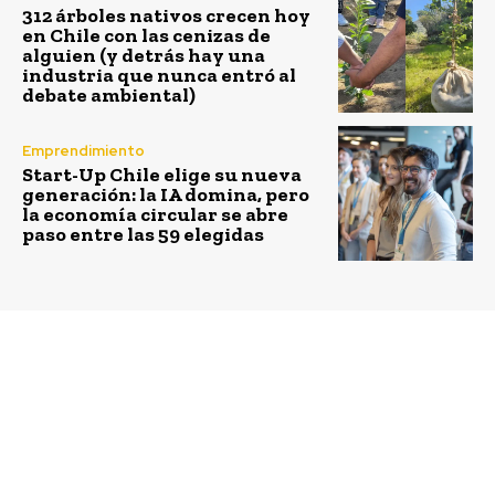
312 árboles nativos crecen hoy
en Chile con las cenizas de
alguien (y detrás hay una
industria que nunca entró al
debate ambiental)
Emprendimiento
Start-Up Chile elige su nueva
generación: la IA domina, pero
la economía circular se abre
paso entre las 59 elegidas
Previous article
Next article
200 ambientalistas
William McDonough,
chilenos se reunieron
creador de la
para mejorar las
“Economía Circular”
estrategias
está en Chile
comunicacionales que
defienden el medio