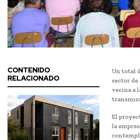
CONTENIDO
Un total 
RELACIONADO
sector de
vecina a l
transmisor
El proyec
la empres
contempla