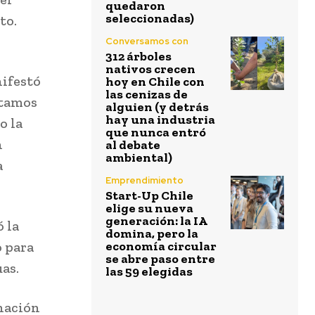
quedaron
seleccionadas)
to.
Conversamos con
312 árboles
nativos crecen
nifestó
hoy en Chile con
las cenizas de
stamos
alguien (y detrás
hay una industria
o la
que nunca entró
n
al debate
ambiental)
a
Emprendimiento
Start-Up Chile
elige su nueva
generación: la IA
 la
domina, pero la
o para
economía circular
se abre paso entre
as.
las 59 elegidas
inación