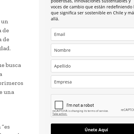
poderosas, innovaciones sustentables y
voces de cambio que están redefiniendo 
que significa ser sostenible en Chile y m
allá.
, un
a de
a de
dad.
ue busca
a
 primeros
de una
 “es
Únete Aquí