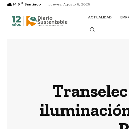
C
14.5
Santiago
Jueves, Agosto 6, 2026
ACTUALIDAD
EMP
Transelec
iluminación
R