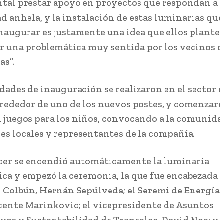
al prestar apoyo en proyectos que respondan a l
 anhela, y la instalación de estas luminarias qu
naugurar es justamente una idea que ellos plant
r una problemática muy sentida por los vecinos
as”.
dades de inauguración se realizaron en el sector 
lrededor de uno de los nuevos postes, y comenzar
n juegos para los niños, convocando a la comunid
es locales y representantes de la compañía.
cer se encendió automáticamente la luminaria
ica y empezó la ceremonia, la que fue encabezada 
e Colbún, Hernán Sepúlveda; el Seremi de Energía
cente Marinkovic; el vicepresidente de Asuntos
vos y Sustentabilidad de Transelec, David Noe; y 