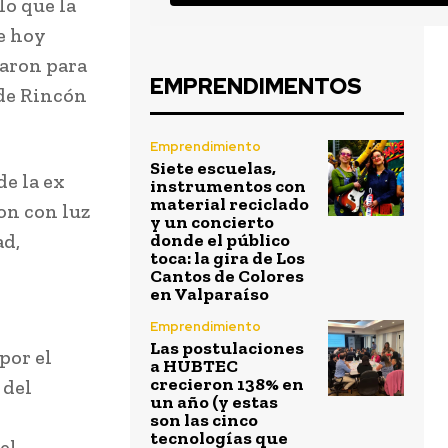
o que la
e hoy
earon para
EMPRENDIMENTOS
 de Rincón
Emprendimiento
Siete escuelas,
de la ex
instrumentos con
material reciclado
on con luz
y un concierto
ad,
donde el público
toca: la gira de Los
Cantos de Colores
en Valparaíso
Emprendimiento
Las postulaciones
por el
a HUBTEC
crecieron 138% en
 del
un año (y estas
son las cinco
tecnologías que
el