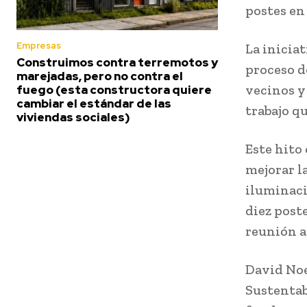
postes en 
Empresas
La inicia
Construimos contra terremotos y
proceso d
marejadas, pero no contra el
vecinos y
fuego (esta constructora quiere
cambiar el estándar de las
trabajo q
viviendas sociales)
Este hito
mejorar l
iluminaci
diez post
reunión a
David Noe
Sustentab