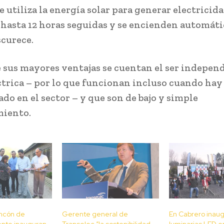
 utiliza la energía solar para generar electricida
hasta 12 horas seguidas y se encienden automát
curece.
 sus mayores ventajas se cuentan el ser indepen
éctrica – por lo que funcionan incluso cuando hay
do en el sector – y que son de bajo y simple
iento.
incón de
Gerente general de
En Cabrero inau
ente inauguran
Transelec “la sostenibilidad
luminarias LED e