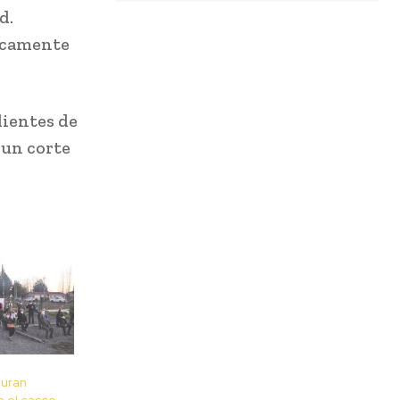
d.
icamente
dientes de
 un corte
guran
n el casco