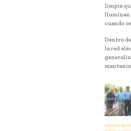
limpia que
Iluminan 
cuando os
Dentro de
la red el
generaliza
mantenim
Vecinos de R
Pataguas Ori