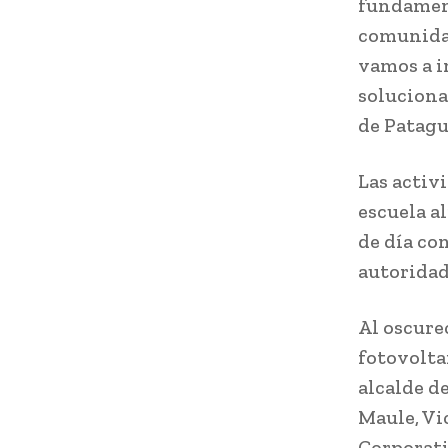
fundament
comunidad
vamos a i
soluciona
de Patagu
Las activi
escuela a
de día co
autoridad
Al oscure
fotovolta
alcalde d
Maule, Vi
Corporati