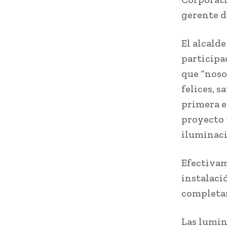
gerente d
El alcald
participa
que “noso
felices, 
primera e
proyecto 
iluminaci
Efectivam
instalaci
completar
Las lumin