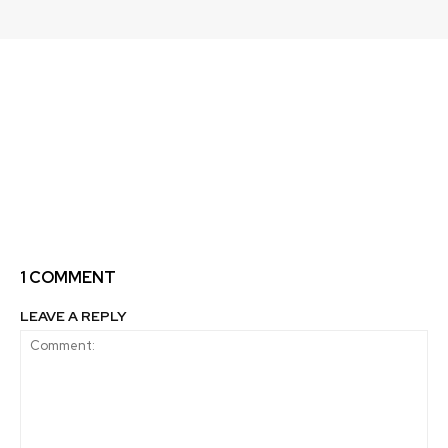
Previous article
Next article
Finanzas sostenibles:
Ministra de Medio
¿Qué puede hacer el
Ambiente realiza visita
sector financiero para
en terreno para
gestionar mejor los
informarse y tomar
riesgos ambientales y
medidas frente a
sociales?
derrame de pintura en
Chonchi
1 COMMENT
LEAVE A REPLY