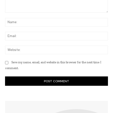
Comment:
Na
Ema
Web
Save my name, email, and website in this browser for the next time I
comment.