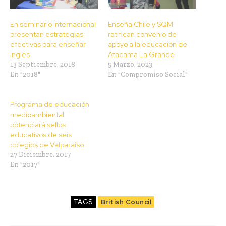
En seminario internacional
Enseña Chile y SQM
presentan estrategias
ratifican convenio de
efectivas para enseñar
apoyo a la educación de
inglés
Atacama La Grande
13 Septiembre, 2018
5 Marzo, 2023
En "2018"
En "Compromiso Social"
Programa de educación
medioambiental
potenciará sellos
educativos de seis
colegios de Valparaíso
27 Diciembre, 2017
En "2017"
TAGS
British Council