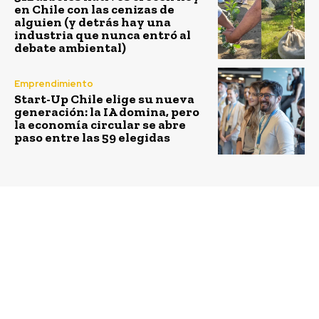
en Chile con las cenizas de
alguien (y detrás hay una
industria que nunca entró al
debate ambiental)
Emprendimiento
Start-Up Chile elige su nueva
generación: la IA domina, pero
la economía circular se abre
paso entre las 59 elegidas
Previous article
Next article
CEFIS UAI presenta
Nueva Plaza de Bolsillo
Estudio de Filantropía
cambiará el rostro a
Ciudadana
Barrio Mapocho – La
Chimba