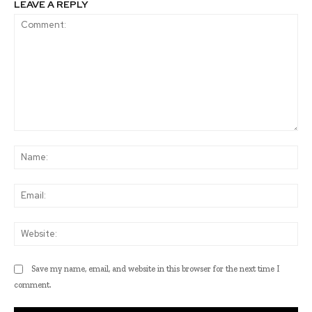
LEAVE A REPLY
Comment:
Na
Ema
Web
Save my name, email, and website in this browser for the next time I
comment.