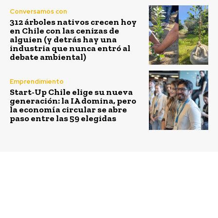
Conversamos con
312 árboles nativos crecen hoy
en Chile con las cenizas de
alguien (y detrás hay una
industria que nunca entró al
debate ambiental)
Emprendimiento
Start-Up Chile elige su nueva
generación: la IA domina, pero
la economía circular se abre
paso entre las 59 elegidas
Previous article
Next article
ArteCosas:
Starbucks Chile vuelve
reutilización desde el
a regalar café a quienes
arte
vayan a votar este
domingo