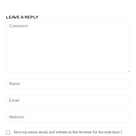
LEAVE A REPLY
Comment:
Na
Ema
Web
Save my name, email, and website in this browser for the next time I