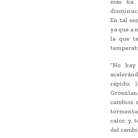
más ha p
disminuci
En tal se
ya que a 
la que t
temperatu
“No hay 
aceleránd
rápido; 
Groenlan
cambios s
tormentas
calor; y,
del cambi