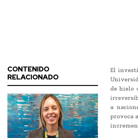
CONTENIDO
El invest
RELACIONADO
Universid
de hielo 
irreversi
a nacion
provoca a
increment