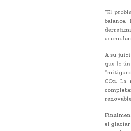
“El probl
balance.
derretim
acumulaci
A su juic
que lo ún
“mitigand
CO2. La 
completa
renovable
Finalment
el glacia