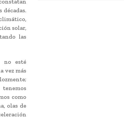
constatan
s décadas.
climático,
ión solar,
tando las
e no esté
da vez más
lozmente;
; tenemos
remos como
a, olas de
celeración