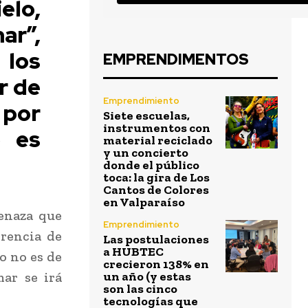
elo,
ar”,
 los
EMPRENDIMENTOS
r de
Emprendimiento
 por
Siete escuelas,
instrumentos con
o es
material reciclado
y un concierto
donde el público
toca: la gira de Los
Cantos de Colores
en Valparaíso
menaza que
Emprendimiento
rrencia de
Las postulaciones
a HUBTEC
o no es de
crecieron 138% en
mar se irá
un año (y estas
son las cinco
tecnologías que