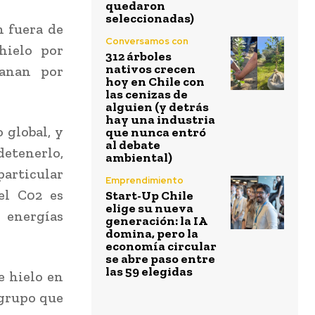
quedaron
seleccionadas)
n fuera de
Conversamos con
hielo por
312 árboles
nativos crecen
ganan por
hoy en Chile con
las cenizas de
alguien (y detrás
hay una industria
 global, y
que nunca entró
al debate
detenerlo,
ambiental)
particular
Emprendimiento
el C02 es
Start-Up Chile
elige su nueva
 energías
generación: la IA
domina, pero la
economía circular
se abre paso entre
las 59 elegidas
e hielo en
 grupo que