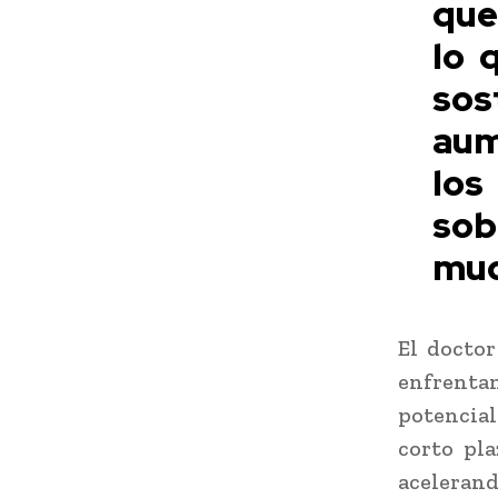
que
lo 
sos
aum
los
sob
muc
El doctor
enfrentan
potencial
corto pla
acelerand