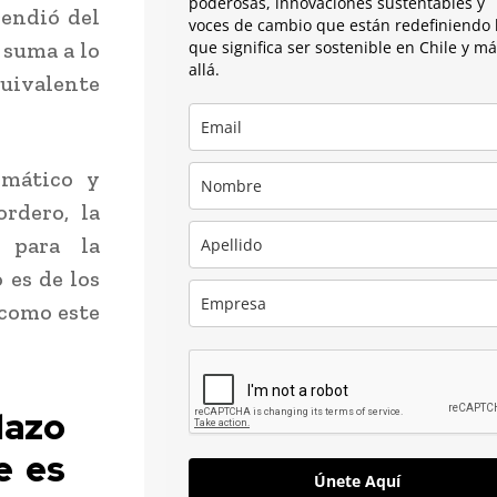
poderosas, innovaciones sustentables y
rendió del
voces de cambio que están redefiniendo 
 suma a lo
que significa ser sostenible en Chile y m
allá.
quivalente
imático y
rdero, la
s para la
 es de los
 como este
lazo
e es
Únete Aquí