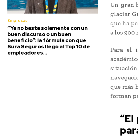
Un gran b
glaciar G
Empresas
que ha pe
“Ya no basta solamente con un
a los 900
buen discurso o un buen
beneficio”: la fórmula con que
Sura Seguros llegó al Top 10 de
Para el 
empleadores...
académic
situació
navegació
que más h
forman pa
“El
par