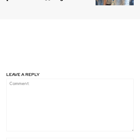
Previous article
Next article
Una economía que nos
Awto ofrece autos
incluya a todos es
compartidos con sillas
posible: las Empresas B
para niños de 0 a 7 años
LEAVE A REPLY
Comment: