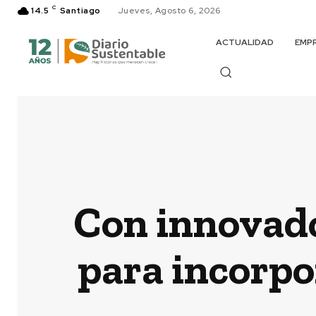
C
14.5
Santiago
Jueves, Agosto 6, 2026
ACTUALIDAD
EMP
Con innovado
para incorpor