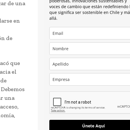
poderosas, innovaciones sustentables y
gar de una
voces de cambio que están redefiniendo 
que significa ser sostenible en Chile y m
allá.
darse en
ón de
tacó que
cia el
 de
. Debemos
ar una
acceso,
nomía,
Únete Aquí