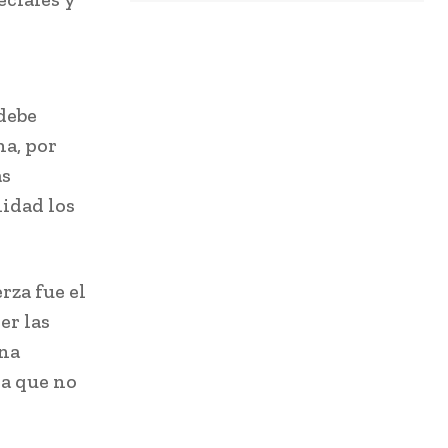
debe
na, por
as
lidad los
rza fue el
er las
una
ca que no