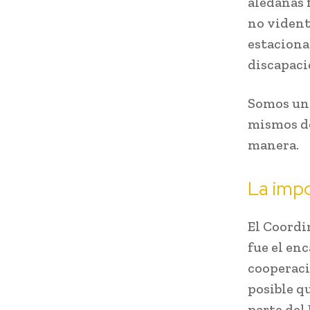
aledañas 
no vidente
estaciona
discapaci
Somos uno
mismos de
manera.
La impo
El Coordi
fue el enc
cooperaci
posible q
parte del 