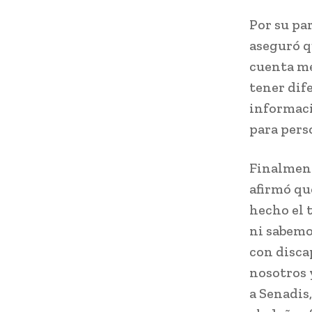
Por su pa
aseguró q
cuenta me
tener dife
informaci
para pers
Finalment
afirmó qu
hecho el 
ni sabemo
con disca
nosotros 
a Senadis,