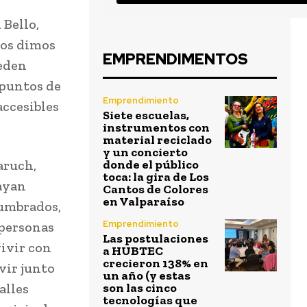
 Bello,
nos dimos
EMPRENDIMENTOS
ueden
 puntos de
Emprendimiento
accesibles
Siete escuelas,
instrumentos con
material reciclado
y un concierto
aruch,
donde el público
toca: la gira de Los
hayan
Cantos de Colores
en Valparaíso
tumbrados,
Emprendimiento
 personas
Las postulaciones
vivir con
a HUBTEC
crecieron 138% en
vir junto
un año (y estas
alles
son las cinco
tecnologías que