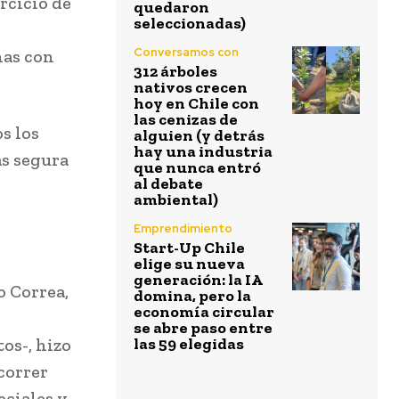
rcicio de
quedaron
seleccionadas)
Conversamos con
nas con
312 árboles
nativos crecen
hoy en Chile con
las cenizas de
s los
alguien (y detrás
hay una industria
ás segura
que nunca entró
al debate
ambiental)
Emprendimiento
Start-Up Chile
elige su nueva
generación: la IA
o Correa,
domina, pero la
economía circular
se abre paso entre
os-, hizo
las 59 elegidas
correr
eciales y