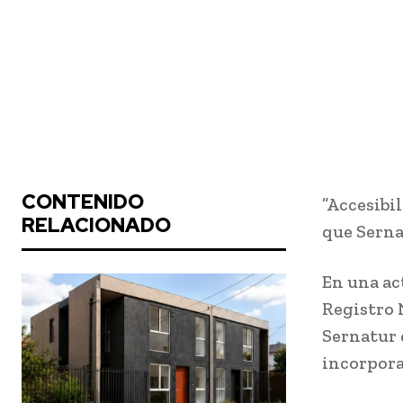
CONTENIDO
”Accesibil
RELACIONADO
que Serna
En una ac
Registro 
Sernatur 
incorporar