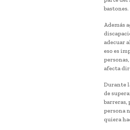
bastones.
Además ag
discapaci
adecuar a
eso es im
personas,
afecta di
Durante l
de supera
barreras,
persona n
quiera hac