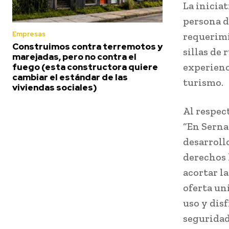
La inicia
persona d
Empresas
requerimi
Construimos contra terremotos y
sillas de 
marejadas, pero no contra el
experienc
fuego (esta constructora quiere
cambiar el estándar de las
turismo.
viviendas sociales)
Al respec
“En Serna
desarroll
derechos 
acortar l
oferta un
uso y dis
seguridad