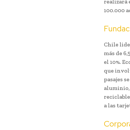
realizará
100.000 a
Fundac
Chile lid
más de 6,5
el 10%. E
que invol
pasajes se
aluminio,
reciclabl
a las tarj
Corpor