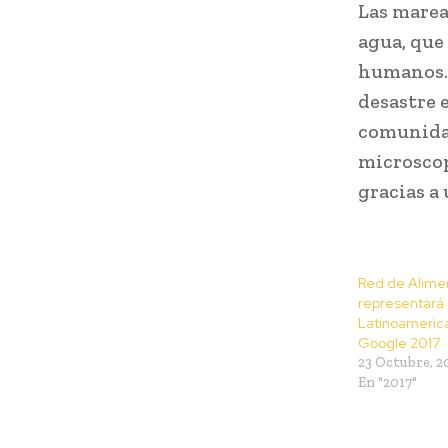
Las marea
agua, que
humanos. 
desastre 
comunidad
microscop
gracias a 
Red de Alime
representará a
Latinoameric
Google 2017
23 Octubre, 2
En "2017"