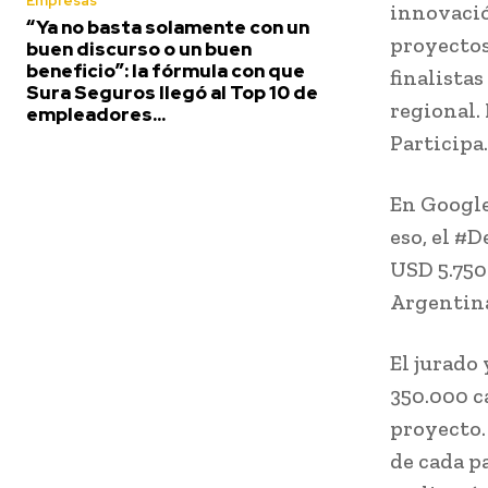
Empresas
innovación
“Ya no basta solamente con un
proyectos
buen discurso o un buen
beneficio”: la fórmula con que
finalista
Sura Seguros llegó al Top 10 de
regional.
empleadores...
Participa
En Google
eso, el #
USD 5.750
Argentina
El jurado
350.000 c
proyecto. 
de cada pa