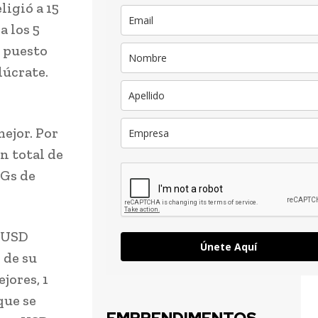
ligió a 15
a los 5
r puesto
lúcrate.
ejor. Por
n total de
NGs de
n USD
Únete Aquí
 de su
jores, 1
que se