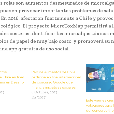
s rojas son aumentos desmesurados de microalga
 pueden provocar importantes problemas de salud
En 2016, afectaron fuertemente a Chile y provo
ecológico. El proyecto MicroToxMap permitirá a l
es costeras identificar las microalgas tóxicas 
ios de papel de muy bajo costo, y promoverá su
una app gratuita de uso social.
ntos
Red de Alimentos de Chile
 Chile en final
participa en final internacional
ana en Desafio
de concurso Google que
financia iniciativas sociales
017
6 Octubre, 2017
En "2017"
Este viernes cier
votaciones para l
del concurso the