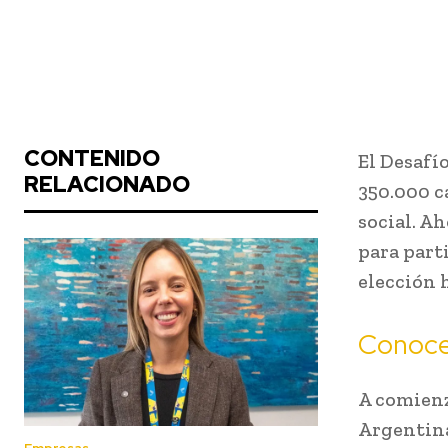
CONTENIDO
El Desafí
RELACIONADO
350.000 c
social. Ah
para part
elección h
Conoce 
A comienz
Argentina