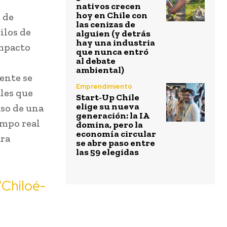
nativos crecen
hoy en Chile con
 de
las cenizas de
ilos de
alguien (y detrás
hay una industria
impacto
que nunca entró
al debate
ambiental)
ente se
Emprendimiento
ales que
Start-Up Chile
elige su nueva
uso de una
generación: la IA
empo real
domina, pero la
economía circular
ara
se abre paso entre
las 59 elegidas
“Chiloé-