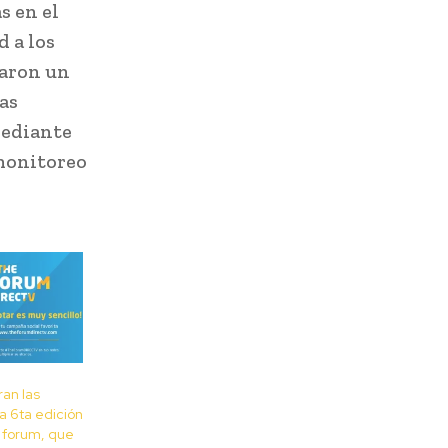
s en el
 a los
caron un
as
mediante
 monitoreo
ran las
a 6ta edición
 forum, que