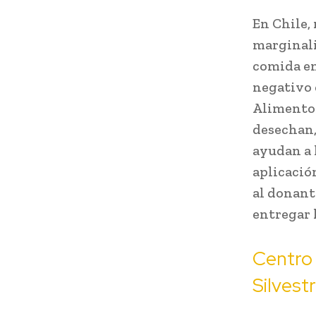
En Chile,
marginali
comida en
negativo 
Alimentos
desechan,
ayudan a 
aplicació
al donant
entregar 
Centro 
Silvest