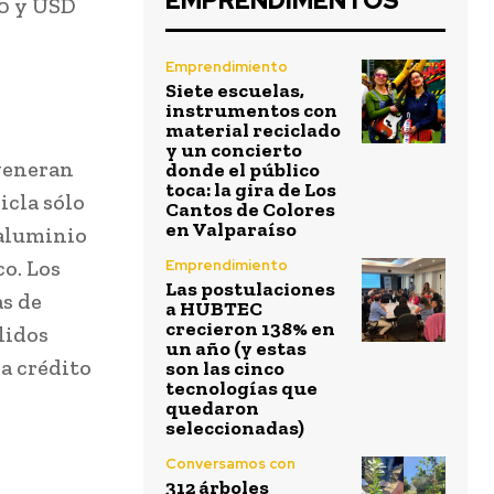
EMPRENDIMENTOS
00 y USD
Emprendimiento
Siete escuelas,
instrumentos con
material reciclado
y un concierto
 generan
donde el público
toca: la gira de Los
icla sólo
Cantos de Colores
en Valparaíso
 aluminio
o. Los
Emprendimiento
Las postulaciones
as de
a HUBTEC
crecieron 138% en
lidos
un año (y estas
a crédito
son las cinco
tecnologías que
quedaron
seleccionadas)
Conversamos con
312 árboles