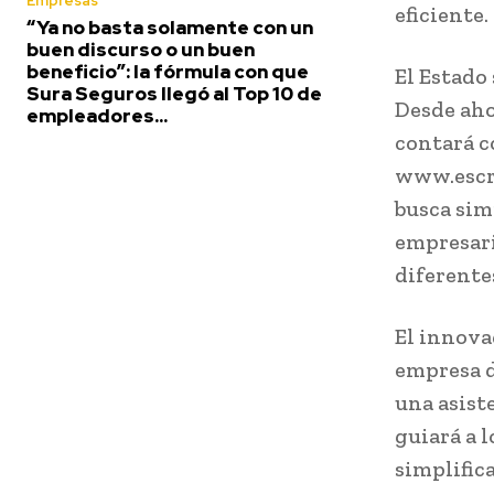
Empresas
eficiente.
“Ya no basta solamente con un
buen discurso o un buen
beneficio”: la fórmula con que
El Estado
Sura Seguros llegó al Top 10 de
Desde aho
empleadores...
contará c
www.escri
busca sim
empresari
diferente
El innova
empresa d
una asiste
guiará a l
simplifica