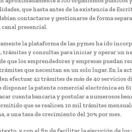
n aproximadamente a 100 organismos públicos y
idades, que hasta antes de la existencia de Escri
ebían contactarse y gestionarse de forma separa
 canal presencial.
amente la plataforma de las pymes ha ido incor
s, trámites y consultas para iniciar y operar un n
n de que los emprendedores y empresas puedan rea
 trámites que necesitan en un solo lugar. En la ac
den efectuar 42 trámites de más de 40 servicios d
 disponer la patente comercial electrónica en 6
 sacar cuenta bancaria y postular a numerosos bene
ermitido que se realicen 10 mil trámites mensuale
a, a una tasa de crecimiento del 30% por mes.
texto, y con el fin de facilitar la ejecución de los