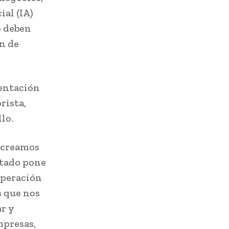
ial (IA)
e deben
ín de
ientación
rista,
lo.
o creamos
stado pone
 operación
s que nos
ar y
mpresas,