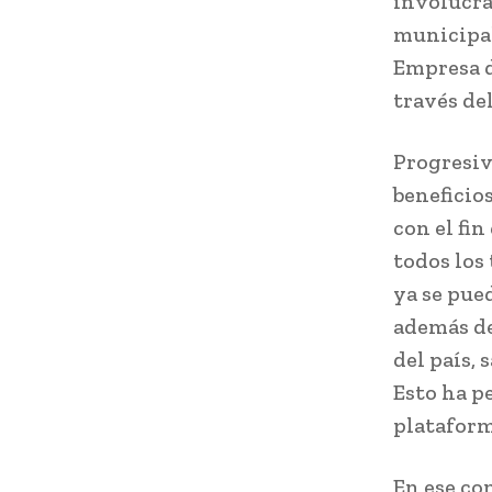
involucra
municipal
Empresa d
través del
Progresiv
beneficio
con el fi
todos los
ya se pue
además de
del país,
Esto ha p
plataform
En ese con