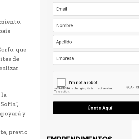
imiento.
país
Corfo, que
ites de
ealizar
 la
Sofía”,
Únete Aquí
 apoyará y
te, previo