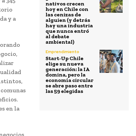
 a 345
nativos crecen
torio
hoy en Chile con
las cenizas de
da y a
alguien (y detrás
hay una industria
que nunca entró
al debate
ambiental)
porando
Emprendimiento
egocio,
Start-Up Chile
lizar
elige su nueva
generación: la IA
tualidad
domina, pero la
economía circular
istintos,
se abre paso entre
1 comunas
las 59 elegidas
ficios.
s en la
 negocios,