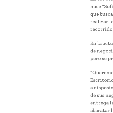
nace “Sofí
que busca
realizar 
recorrido
En la act
de negoci
pero se p
“Queremos
Escritori
a disposic
de sus ne
entrega la
abaratar 