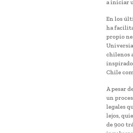
a iniciar
En los úl
ha facili
propio ne
Universia
chilenos 
inspirado
Chile com
A pesar d
un proces
legales qu
lejos, qu
de 900 tr