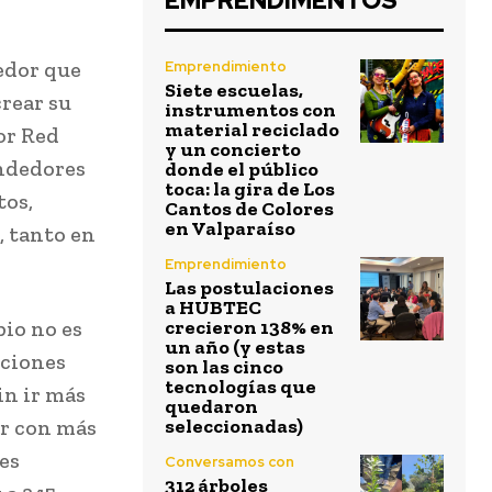
EMPRENDIMENTOS
edor que
Emprendimiento
Siete escuelas,
crear su
instrumentos con
material reciclado
or Red
y un concierto
endedores
donde el público
toca: la gira de Los
tos,
Cantos de Colores
en Valparaíso
, tanto en
Emprendimiento
Las postulaciones
a HUBTEC
pio no es
crecieron 138% en
un año (y estas
cciones
son las cinco
tecnologías que
in ir más
quedaron
ar con más
seleccionadas)
es
Conversamos con
312 árboles