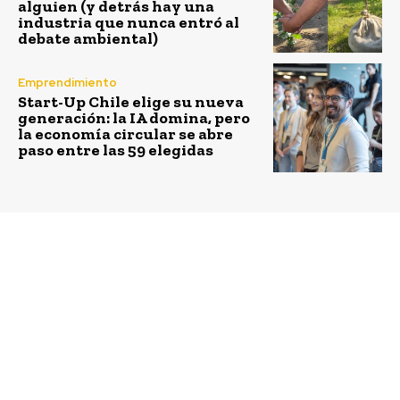
alguien (y detrás hay una
industria que nunca entró al
debate ambiental)
Emprendimiento
Start-Up Chile elige su nueva
generación: la IA domina, pero
la economía circular se abre
paso entre las 59 elegidas
Previous article
Next article
Ministro Mena
Chivas Regal ofrece
inaugura Pabellón
US$1 millón a
Chile en IMPAC4:
emprendedores que
espacio de diálogo para
quieren cambiar el
la protección efectiva
mundo
de áreas marinas
protegidas