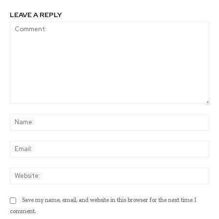
LEAVE A REPLY
Comment:
Na
Ema
Web
Save my name, email, and website in this browser for the next time I
comment.