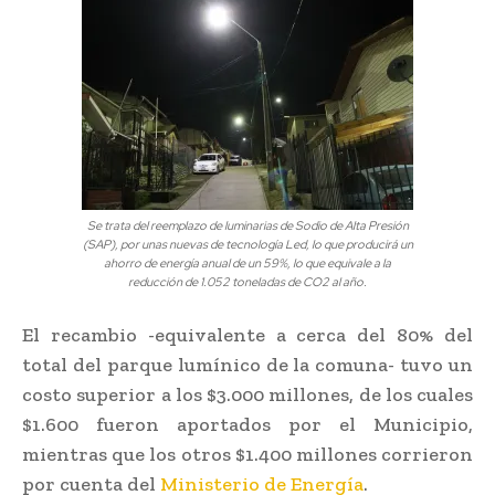
Se trata del reemplazo de luminarias de Sodio de Alta Presión
(SAP), por unas nuevas de tecnología Led, lo que producirá un
ahorro de energía anual de un 59%, lo que equivale a la
reducción de 1.052 toneladas de CO2 al año.
El recambio -equivalente a cerca del 80% del
total del parque lumínico de la comuna- tuvo un
costo superior a los $3.000 millones, de los cuales
$1.600 fueron aportados por el Municipio,
mientras que los otros $1.400 millones corrieron
por cuenta del
Ministerio de Energía
.