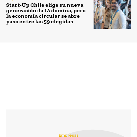
Start-Up Chile elige su nueva
generación: la IA domina, pero
la economía circular se abre
paso entre las 59 elegidas
Previous article
Next article
Expertos debatieron
Kimberly-Clark invita
sobre políticas de
a escuchar, compartir y
infancia en Chile
“Vivir Presente”