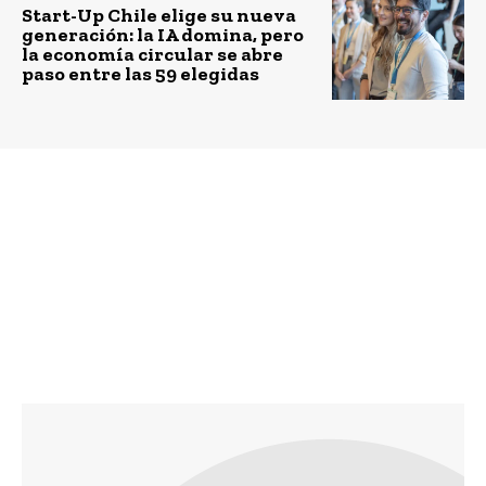
Start-Up Chile elige su nueva
generación: la IA domina, pero
la economía circular se abre
paso entre las 59 elegidas
Previous article
Next article
Kelmy: una App para la
Santiago REcicla: el
inclusión social de
más ambicioso proyecto
niñ@s migrantes y
de reciclaje
refugiados
implementado en Chile