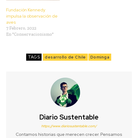
Fundación Kennedy
impulsa la observación de
aves
7 Febrero, 2022
En "Conservacionismo"
TAGS
desarrollo de Chile
Dominga
Diario Sustentable
https://www.diariosustentable.com/
Contamos historias que merecen crecer. Pensamos