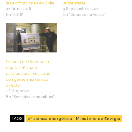
las edificaciones en Chile
sustentable
27 Julio, 2016
3 Septiembre, 2022
En "2016"
En "Conciencia Verde"
Escuela de Curacautín
deja la leña para
calefaccionar sus salas
con geotermia de uso
directo
1 Julio, 2022
En "Energías renovables"
TAGS
eficiencia energética
Ministerio de Energía