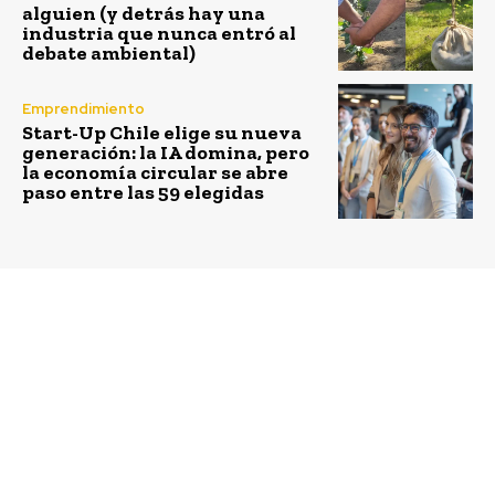
alguien (y detrás hay una
industria que nunca entró al
debate ambiental)
Emprendimiento
Start-Up Chile elige su nueva
generación: la IA domina, pero
la economía circular se abre
paso entre las 59 elegidas
Previous article
Next article
Por segundo año
Fundación Patronato
consecutivo Nestlé
Madre-Hijo busca
lanza Fondo de
financiar 500
Desarrollo Local
atenciones
psicológicas para niños
y mamás