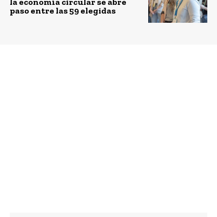
la economía circular se abre
paso entre las 59 elegidas
Previous article
Next article
Red Verde, el primer
Tratamiento de aguas
programa posconsumo
en Colombia y la
de electrodomésticos,
solución para ciudades
amplía su alcance para
y pueblos
la gestión ambiental de
lavadoras, aires
acondicionados y
hornos microondas,
además extenderá su
operación a la ciudad
de Barranquilla