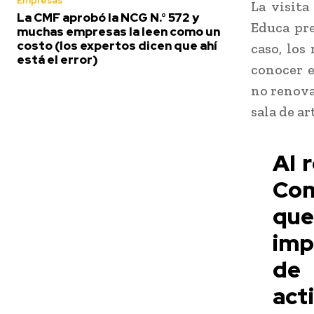
Empresas
La visita
La CMF aprobó la NCG N.° 572 y
Educa pre
muchas empresas la leen como un
costo (los expertos dicen que ahí
caso, los
está el error)
conocer e
no renova
sala de ar
Al 
Com
qu
imp
de
act