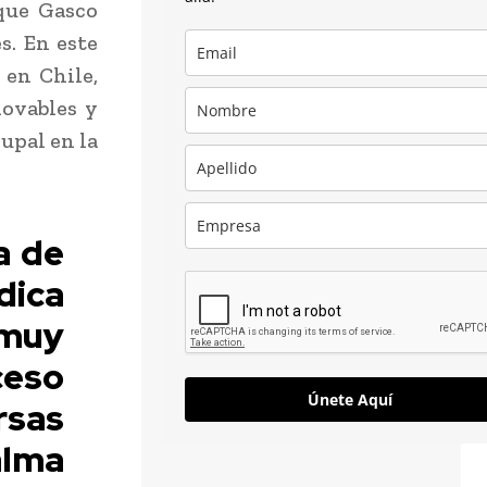
 que Gasco
s. En este
 en Chile,
novables y
upal en la
a de
dica
muy
ceso
Únete Aquí
sas
alma