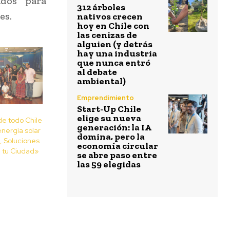
ados para
312 árboles
es.
nativos crecen
hoy en Chile con
las cenizas de
alguien (y detrás
hay una industria
que nunca entró
al debate
ambiental)
Emprendimiento
Start-Up Chile
elige su nueva
de todo Chile
generación: la IA
nergía solar
domina, pero la
o, Soluciones
economía circular
 tu Ciudad»
se abre paso entre
las 59 elegidas