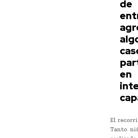
de
ent
agr
alg
cas
par
en
int
cap
El recorr
Tanto ni