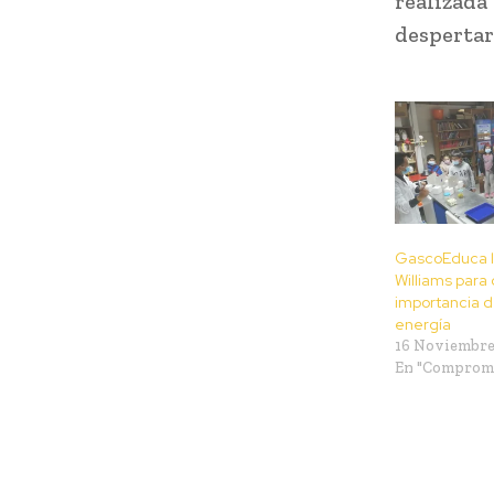
realizad
despertar
GascoEduca l
Williams para 
importancia de
energía
16 Noviembre
En "Compromi