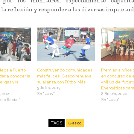
a por los monitores, especialmente capacit
 la reflexión y responder a las diversas inquietud
lega a Puerto
Construyendo comunidades
Premian a niños 
dar a conocer la
más felices: Gasco renueva
en concurso de e
l gas y la
su alianza con Fútbol Más
«Mi luz del futur
5 Julio, 2017
Energéticas para
, 2021
En "2017"
8 Enero, 2020
so Social"
En "2020"
TAGS
Gasco