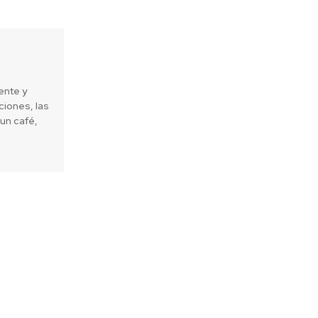
ente y
iones, las
un café,
Next article
 Charlas cooperativas destacarán
tosas de asociatividad realizadas
 en diferentes regiones de Chile