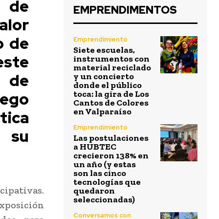
 de
EMPRENDIMENTOS
alor
o de
Emprendimiento
Siete escuelas,
este
instrumentos con
material reciclado
d de
y un concierto
donde el público
uego
toca: la gira de Los
Cantos de Colores
en Valparaíso
ica
Emprendimiento
e su
Las postulaciones
a HUBTEC
crecieron 138% en
un año (y estas
son las cinco
tecnologías que
cipativas.
quedaron
seleccionadas)
xposición
Conversamos con