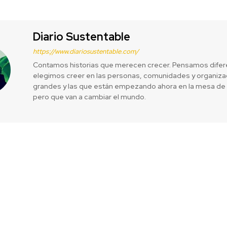
Diario Sustentable
https://www.diariosustentable.com/
Contamos historias que merecen crecer. Pensamos difer
elegimos creer en las personas, comunidades y organizac
grandes y las que están empezando ahora en la mesa de 
pero que van a cambiar el mundo.
-Cola podrán
E3Coop 2017:
eneros en todo
historias exi
por jóvenes