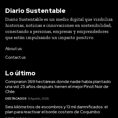
conectando a personas, empresas y emprendedores
que están impulsando un impacto positivo.
About us
Contact us
Lo último
Compraron 369 hectáreas donde nadie había plantado
una vid: 25 años después tienen el mejor Pinot Noir de
Chile
DESTACADOS
8 Agosto, 2026
Seis kilómetros de escombros y 13 mil damnificados: el
plan para reactivar el borde costero de Coquimbo
DESTACADOS
7 Agosto, 2026
AFP Capital y el nuevo régimen de inversión: “Estamos
haciendo sugerencias para maximizar los impactos
positivos en las pensiones”
DESTACADOS
31 Julio, 2026