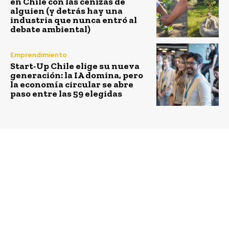
en Chile con las cenizas de
alguien (y detrás hay una
industria que nunca entró al
debate ambiental)
Emprendimiento
Start-Up Chile elige su nueva
generación: la IA domina, pero
la economía circular se abre
paso entre las 59 elegidas
Previous article
Next article
Cuenta Pública 2016:
Sebastián Zulueta,
Chile se convertirá en
Director Ejecutivo
líder mundial de
América Solidaria: “Los
conservación marina
jóvenes de hoy son la
primera generación que
puede terminar con la
pobreza”