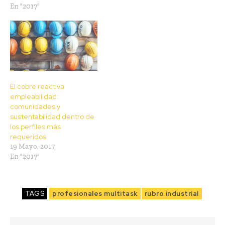
En "2017"
El cobre reactiva
empleabilidad:
comunidades y
sustentabilidad dentro de
los perfiles más
requeridos
19 Mayo, 2017
En "2017"
TAGS
profesionales multitask
rubro industrial