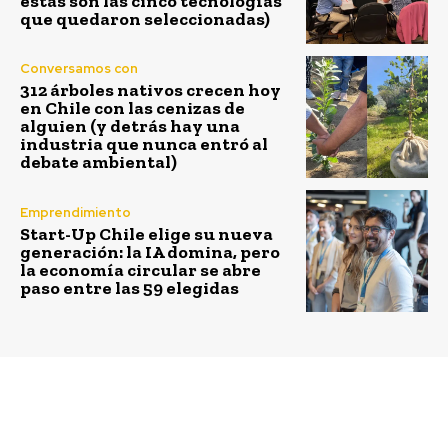
estas son las cinco tecnologías
que quedaron seleccionadas)
Conversamos con
312 árboles nativos crecen hoy
en Chile con las cenizas de
alguien (y detrás hay una
industria que nunca entró al
debate ambiental)
Emprendimiento
Start-Up Chile elige su nueva
generación: la IA domina, pero
la economía circular se abre
paso entre las 59 elegidas
Previous article
Next article
Veolia en el centro del
Panamá abre dos