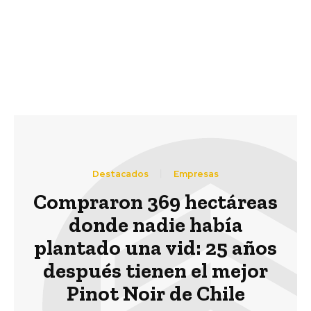
Aranda, Director del
área Global Document
Outsourcing de Xerox
Chile