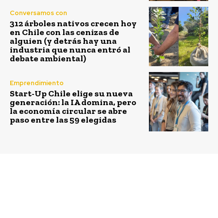
Conversamos con
312 árboles nativos crecen hoy
en Chile con las cenizas de
alguien (y detrás hay una
industria que nunca entró al
debate ambiental)
Emprendimiento
Start-Up Chile elige su nueva
generación: la IA domina, pero
la economía circular se abre
paso entre las 59 elegidas
Previous article
Next article
Gasco presenta nueva
Inteligencia Verde:
categoría de producto:
hacia una
gas portátil
digitalización
sustentable. Por Marco