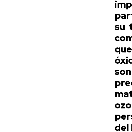
imp
par
su 
com
que
óxi
son
pre
mat
ozo
per
del