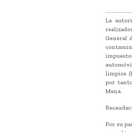
La autor
realizado
General d
contamin
impuestos
automóvi
limpios (
por tanto
Mena.
Recaudac
Por su pa