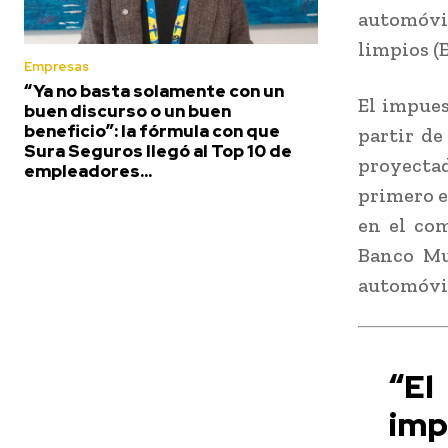
automóvi
limpios (
Empresas
“Ya no basta solamente con un
El impues
buen discurso o un buen
beneficio”: la fórmula con que
partir de
Sura Seguros llegó al Top 10 de
proyectad
empleadores...
primero e
en el co
Banco Mu
automóvi
“El
im