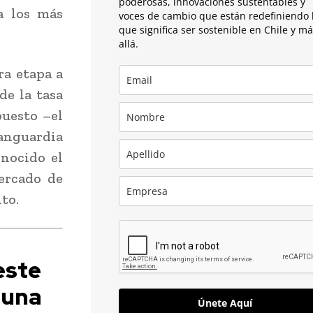
poderosas, innovaciones sustentables y
a los más
voces de cambio que están redefiniendo 
que significa ser sostenible en Chile y m
allá.
ra etapa a
de la tasa
puesto –el
vanguardia
nocido el
ercado de
to.
este
una
Únete Aquí