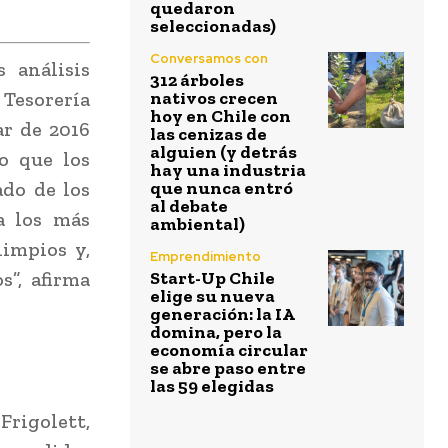
quedaron
seleccionadas)
Conversamos con
 análisis
312 árboles
 Tesorería
nativos crecen
hoy en Chile con
ar de 2016
las cenizas de
alguien (y detrás
o que los
hay una industria
ado de los
que nunca entró
al debate
a los más
ambiental)
limpios y,
Emprendimiento
s”, afirma
Start-Up Chile
elige su nueva
generación: la IA
domina, pero la
economía circular
se abre paso entre
las 59 elegidas
Frigolett,