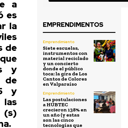
ue a
ó es
r la
EMPRENDIMENTOS
iles
Emprendimiento
s de
Siete escuelas,
instrumentos con
 que
material reciclado
y un concierto
es y
donde el público
toca: la gira de Los
n de
Cantos de Colores
en Valparaíso
.5 y
Emprendimiento
 las
Las postulaciones
a HUBTEC
 (s)
crecieron 138% en
un año (y estas
son las cinco
na.
tecnologías que