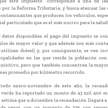
que este impuesto “corresponde a una de la
 por la Reforma Tributaria, y busca atenuar las
contaminantes que producen los vehículos, esp
al particulado que es el más nocivo para la salud”
 datos disponibles, el pago del impuesto se co
ulos de mayor valor y que además son más con
utilizan diésel) y, por consiguiente, se ven in
ipalidades en las que reside la población co
uisitivo, pero que también concentran la mayo
nes promedio por kilómetro recorrido.
riodo enero-noviembre de este año, la recaud
 verde ha reportado un monto de 43 mil 400 mi
e estima que a diciembre la recaudación llegará a 
 de pesos, con un aumento de 37% con respec