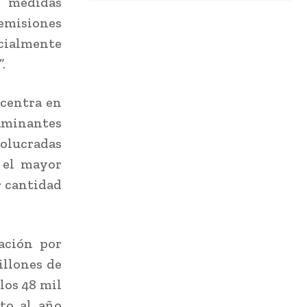
s medidas
 emisiones
ecialmente
.
ncentra en
taminantes
volucradas
n el mayor
r cantidad
ación por
llones de
los 48 mil
to al año