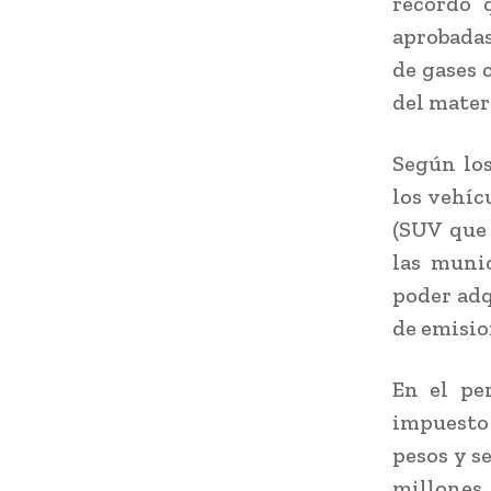
recordó 
aprobadas
de gases 
del materi
Según los
los vehíc
(SUV que 
las munic
poder adq
de emisio
En el pe
impuesto
pesos y s
millones