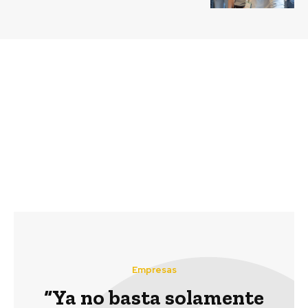
Previous article
Next article
Eléctrica Puntilla y
Fundación Basura lanza
Masisa inauguran
el primer curso gratuito
Parque Mirador Salto
en Latinoamérica para
del Itata
aprender a vivir sin
generar residuos