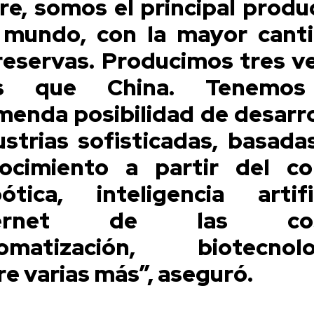
re, somos el principal produ
 mundo, con la mayor cant
reservas. Producimos tres v
s que China. Tenemos
menda posibilidad de desarro
ustrias sofisticadas, basada
ocimiento a partir del co
ótica, inteligencia artific
ternet de las cos
omatización, biotecnolo
re varias más”, aseguró.