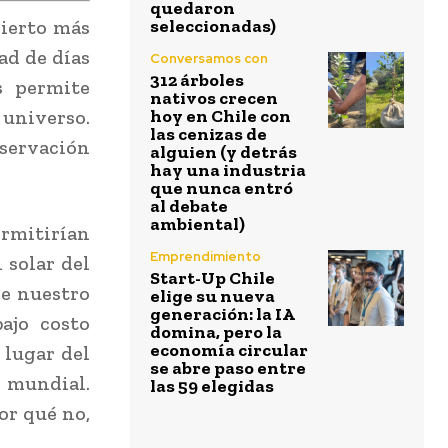
quedaron
sierto más
seleccionadas)
ad de días
Conversamos con
312 árboles
s permite
nativos crecen
universo.
hoy en Chile con
las cenizas de
ervación
alguien (y detrás
hay una industria
que nunca entró
al debate
ambiental)
ermitirían
Emprendimiento
 solar del
Start-Up Chile
de nuestro
elige su nueva
generación: la IA
bajo costo
domina, pero la
economía circular
r lugar del
se abre paso entre
 mundial.
las 59 elegidas
or qué no,