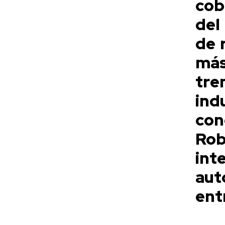
cob
del
de 
má
tre
ind
con
Rob
in
aut
ent