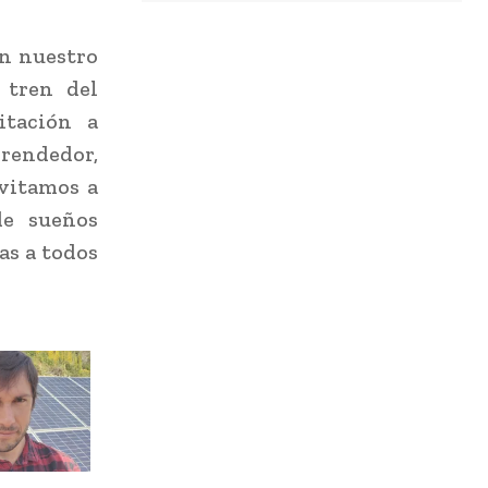
En nuestro
 tren del
itación a
rendedor,
nvitamos a
de sueños
as a todos