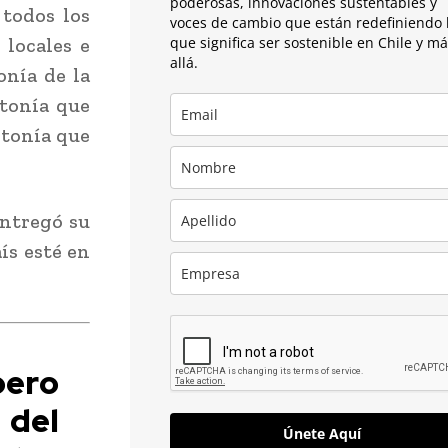
poderosas, innovaciones sustentables y
todos los
voces de cambio que están redefiniendo 
 locales e
que significa ser sostenible en Chile y m
allá.
onía de la
ntonía que
intonía que
entregó su
ís esté en
ero
 del
Únete Aquí