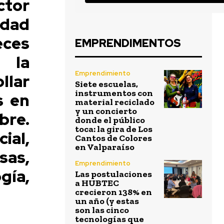
ctor
idad
eces
EMPRENDIMENTOS
 la
Emprendimiento
llar
Siete escuelas,
instrumentos con
s en
material reciclado
y un concierto
bre.
donde el público
toca: la gira de Los
ial,
Cantos de Colores
en Valparaíso
as,
Emprendimiento
gía,
Las postulaciones
a HUBTEC
crecieron 138% en
un año (y estas
son las cinco
tecnologías que