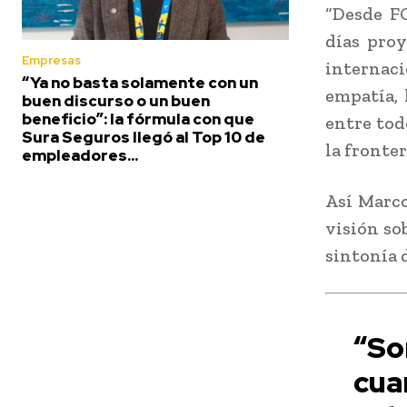
“Desde F
días proy
Empresas
internaci
“Ya no basta solamente con un
empatía, 
buen discurso o un buen
beneficio”: la fórmula con que
entre todo
Sura Seguros llegó al Top 10 de
la fronter
empleadores...
Así Marco
visión so
sintonía 
“S
cua