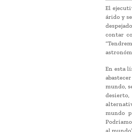
El ejecut
árido y s
despejad
contar c
“Tendre
astronómi
En esta l
abastecer
mundo, se
desierto,
alternativ
mundo pa
Podríamos
al mundo”