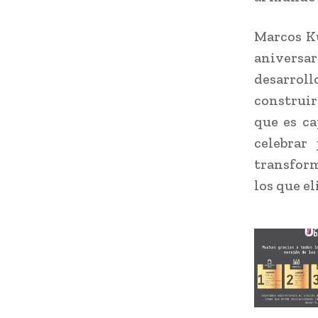
Marcos Ku
aniversa
desarrol
construi
que es ca
celebrar
transform
los que el