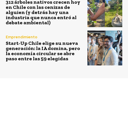
312 árboles nativos crecen hoy
en Chile con las cenizas de
alguien (y detrás hay una
industria que nunca entró al
debate ambiental)
Emprendimiento
Start-Up Chile elige su nueva
generación: la IA domina, pero
la economía circular se abre
paso entre las 59 elegidas
Previous article
Next article
Fondo de Investigación
TriCiclos: el rediseño
Científico cierra
de la basura
período de
postulaciones