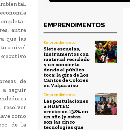
mbiental,
 economía
ompleta -
EMPRENDIMENTOS
es, entre
ra que las
Emprendimiento
to a nivel
Siete escuelas,
instrumentos con
 ejecutivo
material reciclado
y un concierto
donde el público
toca: la gira de Los
Cantos de Colores
presas de
en Valparaíso
 a seguir
Emprendimiento
endedores
Las postulaciones
a HUBTEC
 resolver
crecieron 138% en
clave como
un año (y estas
son las cinco
oco de la
tecnologías que