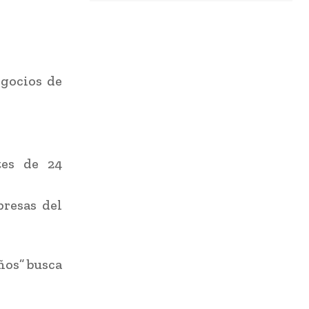
egocios de
tes de 24
presas del
ños” busca