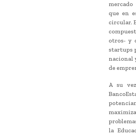
mercado 
que en e
circular
compuest
otros- y 
startups 
nacional 
de empre
A su vez
BancoEst
potencia
maximiza
problemas
la Educa