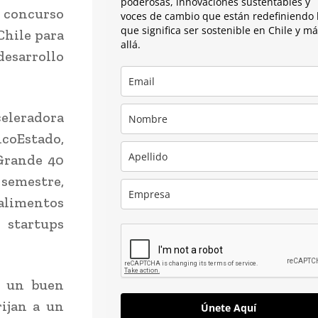
poderosas, innovaciones sustentables y
l concurso
voces de cambio que están redefiniendo 
que significa ser sostenible en Chile y m
Chile para
allá.
desarrollo
celeradora
ncoEstado,
 Grande 40
 semestre,
 alimentos
 startups
r un buen
ijan a un
Únete Aquí