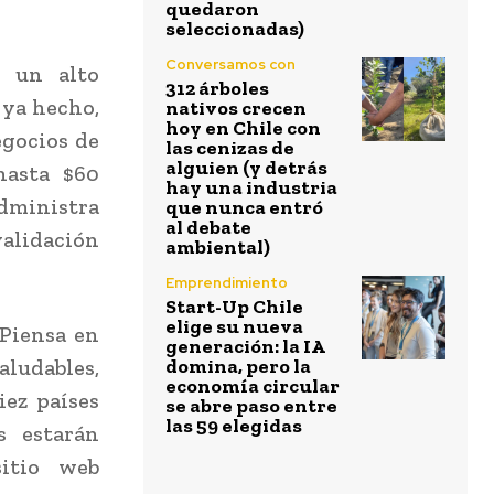
quedaron
seleccionadas)
Conversamos con
n un alto
312 árboles
 ya hecho,
nativos crecen
hoy en Chile con
egocios de
las cenizas de
alguien (y detrás
hasta $60
hay una industria
dministra
que nunca entró
al debate
validación
ambiental)
Emprendimiento
Start-Up Chile
elige su nueva
“Piensa en
generación: la IA
ludables,
domina, pero la
economía circular
iez países
se abre paso entre
las 59 elegidas
s estarán
sitio web