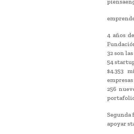
piensaeng
emprende
4 años de
Fundació
32 son la
54 startu
$4.353 m
empresas 
256 nuevo
portafoli
Segunda f
apoyar st