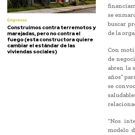
financiam
se enmarc
Empresas
buscar pr
Construimos contra terremotos y
de la org
marejadas, pero no contra el
fuego (esta constructora quiere
cambiar el estándar de las
Con motiv
viviendas sociales)
de negoci
abren la 
años” par
se convoc
saludabl
relaciona
“Nos int
modelo d