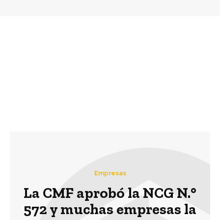
Previous article
Next article
¿me llevas?: 3 razones
BASF lanza el Informe
para usar la nueva
América del Sur 2015
aplicación de auto-
compartido del BID