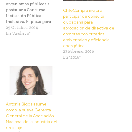
organismos públicos a
postular a Concurso
ChileCompra invita a
Licitación Pública
participar de consulta
Inclusiva. El plazo para
ciudadana para
presentar propuestas
29 Octubre, 2014
aprobación de directiva de
vence el 12 de noviembre.
En "Archivo"
compras con criterios
Durante la celebración del
ambientales y eficiencia
11vo aniversario de la
energética
Dirección ChileCompra,
23 Febrero, 2016
se lanzó el Concurso
En "2016"
Licitación Pública
Inclusiva, que busca
promover que los
organismos públicos
incorporen en sus bases…
Antonia Biggs asume
como la nueva Gerenta
General de la Asociación
Nacional de la Industria del
reciclaje