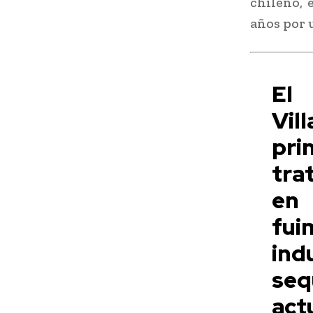
chileno, 
años por 
El 
Vi
pr
tra
en 
fui
ind
seq
ac