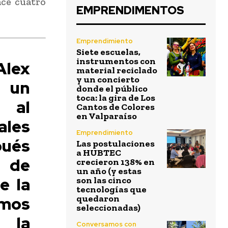
ace cuatro
EMPRENDIMENTOS
Emprendimiento
Siete escuelas,
instrumentos con
Alex
material reciclado
y un concierto
 un
donde el público
toca: la gira de Los
 al
Cantos de Colores
en Valparaíso
ales
Emprendimiento
pués
Las postulaciones
a HUBTEC
o de
crecieron 138% en
un año (y estas
e la
son las cinco
tecnologías que
imos
quedaron
seleccionadas)
 la
Conversamos con