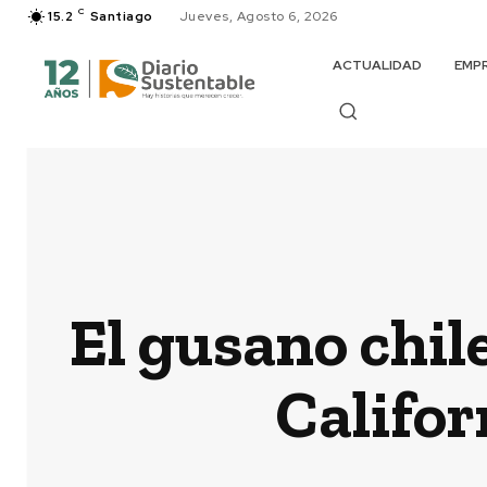
C
15.2
Santiago
Jueves, Agosto 6, 2026
ACTUALIDAD
EMP
El gusano chil
Califor