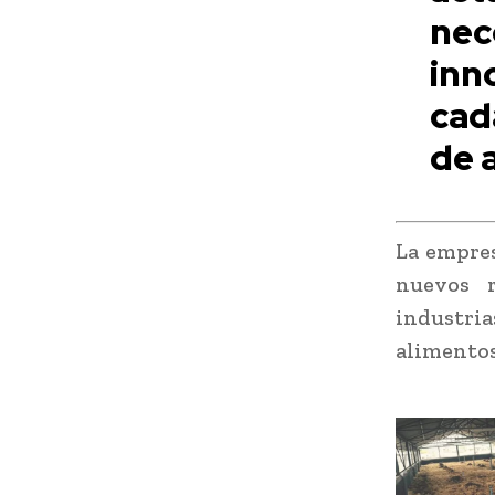
ne
inn
cad
de 
La empres
nuevos r
industri
alimentos