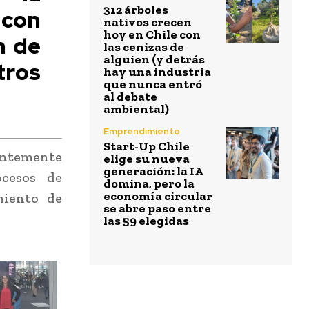
312 árboles
con
nativos crecen
hoy en Chile con
n de
las cenizas de
alguien (y detrás
tros
hay una industria
que nunca entró
al debate
ambiental)
Emprendimiento
Start-Up Chile
tantemente
elige su nueva
generación: la IA
ocesos de
domina, pero la
economía circular
miento de
se abre paso entre
las 59 elegidas