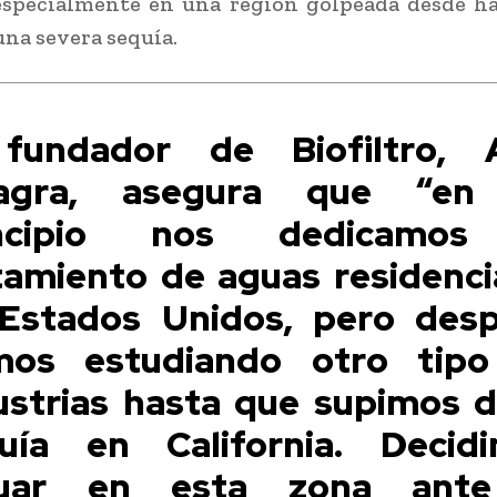
especialmente en una región golpeada desde h
una severa sequía.
fundador de Biofiltro, 
llagra, asegura que “en
incipio nos dedicamos
tamiento de aguas residenci
Estados Unidos, pero des
mos estudiando otro tip
ustrias hasta que supimos d
uía en California. Decid
tuar en esta zona ante