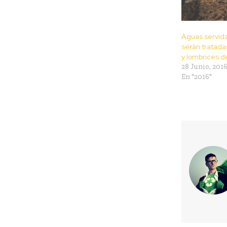
Aguas servida
serán tratada
y lombrices de
28 Junio, 201
En "2016"