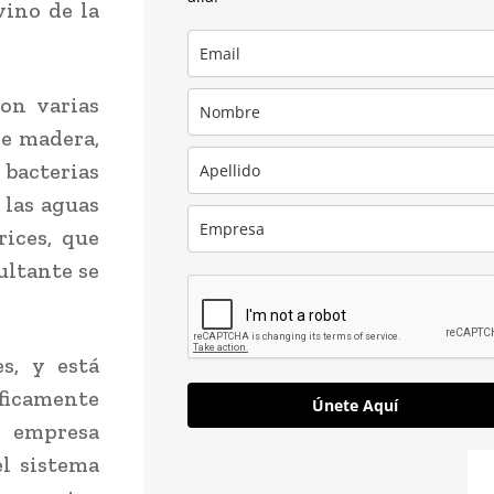
vino de la
on varias
de madera,
 bacterias
 las aguas
ices, que
ultante se
es, y está
íficamente
Únete Aquí
a empresa
el sistema