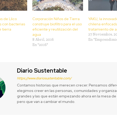
s de Llico
Corporación Niños de Tierra
YAKU, la innovad
s con bacterias
construye biofiltro para el uso
chilena enfocada
 tierra
eficiente y reutilización del
tratamiento de a
6
agua
27 Noviembre, 2
8 Abril, 2016
En "Emprendimi
En "2016"
Diario Sustentable
https://www.diariosustentable.com/
Contamos historias que merecen crecer. Pensamos difer
elegimos creer en las personas, comunidades y organizac
grandes y las que están empezando ahora en la mesa de 
pero que van a cambiar el mundo.