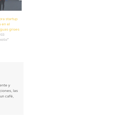
ora startup
 en el
guas grises
022
ento"
ente y
iones, las
un café,