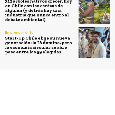
312 árboles nativos crecen hoy
en Chile con las cenizas de
alguien (y detrás hay una
industria que nunca entró al
debate ambiental)
Emprendimiento
Start-Up Chile elige su nueva
generación: la IA domina, pero
la economía circular se abre
paso entre las 59 elegidas
Previous article
Next article
¿Qué debe hacer la
Natura fomenta las “3R”
fruticultura chilena
con repuestos
para mejorar su
ecodiseñados y
liderazgo y
reciclables
competitividad?