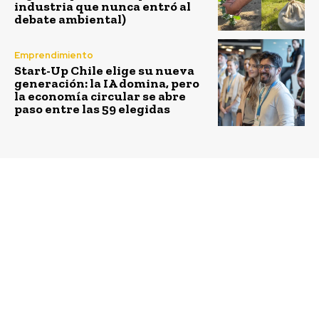
industria que nunca entró al
debate ambiental)
Emprendimiento
Start-Up Chile elige su nueva
generación: la IA domina, pero
la economía circular se abre
paso entre las 59 elegidas
Previous article
Next article
BMWi: Sustentabilidad
Emprendedores
en 360°. El modelo
sociales tienen una
eléctrico, cero
edad promedio de 40
emisiones.
años y un alto nivel de
escolaridad