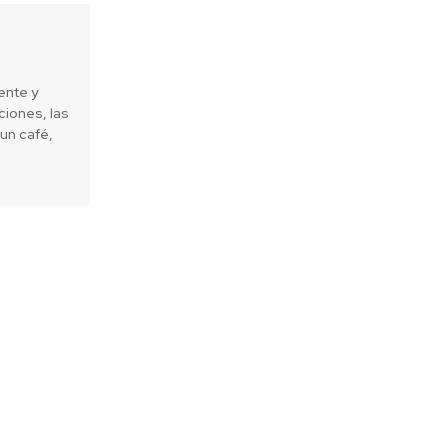
ente y
iones, las
un café,
Next article
a que barras de acero importadas
comprometen desempeño sísmico