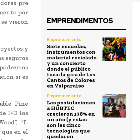
edores pre
mento por
EMPRENDIMENTOS
 se vieron
Emprendimiento
Siete escuelas,
proyectos y
instrumentos con
os seguros
material reciclado
y un concierto
 podremos
donde el público
toca: la gira de Los
ción sí es
Cantos de Colores
en Valparaíso
Emprendimiento
Las postulaciones
able Pine
a HUBTEC
de I+D los
crecieron 138% en
un año (y estas
Wood”, “I-
son las cinco
tecnologías que
 que en el
quedaron