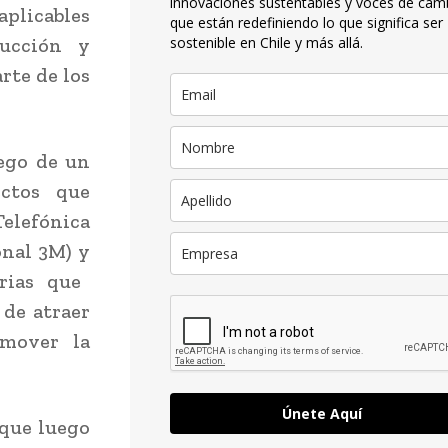
innovaciones sustentables y voces de cam
aplicables
que están redefiniendo lo que significa ser
rucción y
sostenible en Chile y más allá.
rte de los
uego de un
ectos que
Telefónica
onal 3M) y
rias que
 de atraer
omover la
Únete Aquí
 que luego