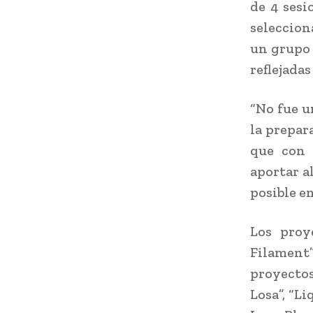
de 4 sesi
seleccio
un grupo 
reflejadas
“No fue un
la prepar
que con 
aportar a
posible e
Los proy
Filament”
proyectos
Losa”, “L