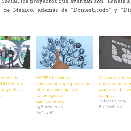
 Social, los proyectos que avanzan son “Échale a 
” de México, además de “Domestitodo” y “Dis
.
catoria de
MASISA Lab lanza
Masisa Lab busc
UDD Ventures
convocatoria para proyectos
emprendimientos
 proyectos
de innovación digital y
programa de inn
s
tecnológica en
leanplay
Latinoamérica
16 Marzo, 2015
15 Enero, 2016
En "Archivo"
En "2016"