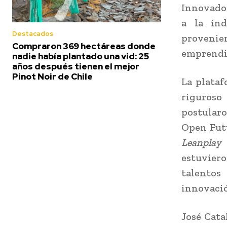
Innovador
a la ind
Destacados
provenien
Compraron 369 hectáreas donde
emprendi
nadie había plantado una vid: 25
años después tienen el mejor
Pinot Noir de Chile
La plataf
riguroso
postular
Open Fut
Leanplay
estuviero
talentos
innovació
José Cata