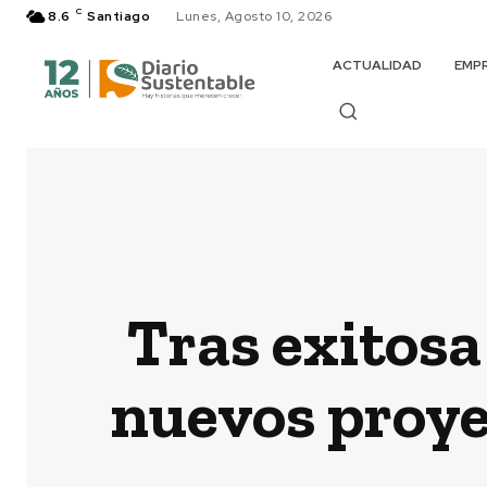
C
8.6
Santiago
Lunes, Agosto 10, 2026
ACTUALIDAD
EMP
Tras exitosa
nuevos proye