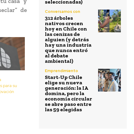
tu casa” y
seleccionadas)
eclar” de
Conversamos con
312 árboles
nativos crecen
hoy en Chile con
las cenizas de
alguien (y detrás
hay una industria
que nunca entró
al debate
ambiental)
Emprendimiento
Start-Up Chile
a
elige su nueva
 para su
generación: la IA
ovación
domina, pero la
economía circular
se abre paso entre
las 59 elegidas