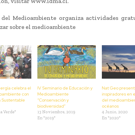
ón, visitar www.idma.cl.
 del Medioambiente organiza actividades grat
zar sobre el medioambiente
nergía celebra el
IV Seminario de Educación y
Nat Geo present
oambiente con
Medioambiente
inspiradores en e
a Sustentable
“Conservación y
del medioambien
biodiversidad”
océanos
a Verde"
13 Noviembre, 2019
4 Junio, 2020
En "2019"
En "2020"