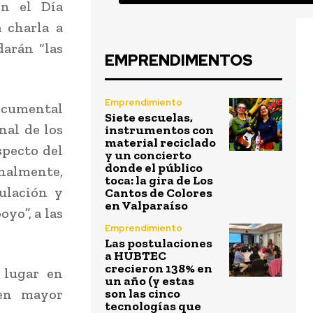
on el Día
 charla a
darán “las
EMPRENDIMENTOS
Emprendimiento
documental
Siete escuelas,
nal de los
instrumentos con
material reciclado
specto del
y un concierto
donde el público
finalmente,
toca: la gira de Los
culación y
Cantos de Colores
en Valparaíso
yo”, a las
Emprendimiento
Las postulaciones
a HUBTEC
crecieron 138% en
 lugar en
un año (y estas
ten mayor
son las cinco
tecnologías que