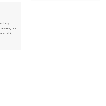
ente y
iones, las
un café,
Next article
as renovables dan empleo a 8,1
personas a nivel mundial, afirma
evo informe de IRENA