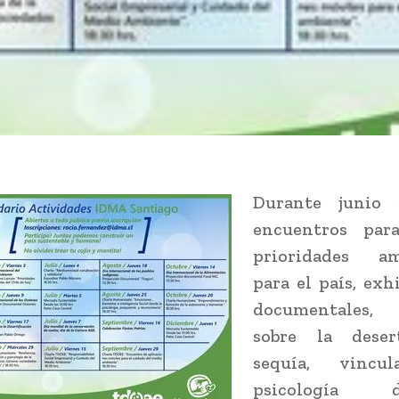
Durante junio 
encuentros par
prioridades am
para el país, exh
documentales,
sobre la deserti
sequía, vincu
psicología