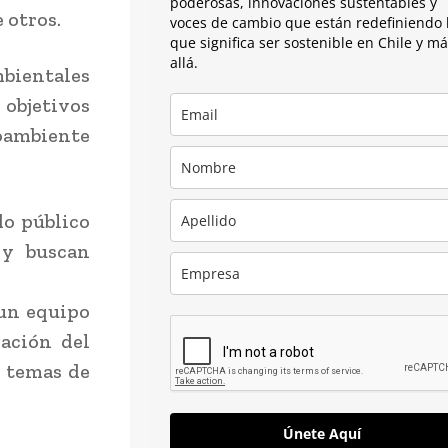
poderosas, innovaciones sustentables y
 otros.
voces de cambio que están redefiniendo 
que significa ser sostenible en Chile y m
allá.
mbientales
 objetivos
oambiente
do público
 y buscan
 un equipo
vación del
s temas de
Únete Aquí