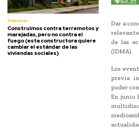
Empresas
Dar a con
Construimos contra terremotos y
relevante
marejadas, pero no contra el
fuego (esta constructora quiere
de las a
cambiar el estándar de las
(IDMA).
viviendas sociales)
Los event
previa i
poder con
En junio 
multidisc
medioambi
actualida