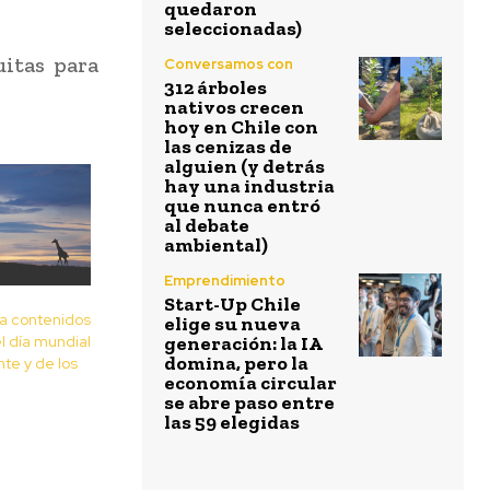
quedaron
seleccionadas)
uitas para
Conversamos con
312 árboles
nativos crecen
hoy en Chile con
las cenizas de
alguien (y detrás
hay una industria
que nunca entró
al debate
ambiental)
Emprendimiento
Start-Up Chile
a contenidos
elige su nueva
l día mundial
generación: la IA
domina, pero la
te y de los
economía circular
se abre paso entre
las 59 elegidas