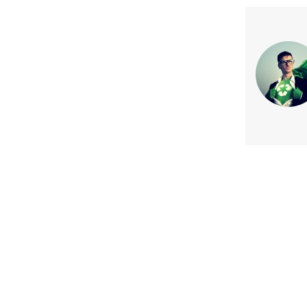
Previous article
Primer terraza solar en Chile
fotovoltaicos semitransp