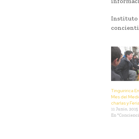
informaci
Instituto
concienti
Tinguiririca E
Mes del Medi
charlas y Feri
11 Junio, 2015
En "Concienci