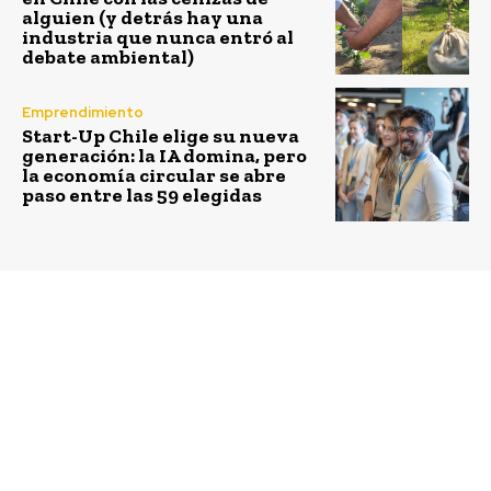
alguien (y detrás hay una
industria que nunca entró al
debate ambiental)
Emprendimiento
Start-Up Chile elige su nueva
generación: la IA domina, pero
la economía circular se abre
paso entre las 59 elegidas
Previous article
Next article
4 formas de ayudar a los
Día Mundial de la
damnificados por las
Bicicleta, muévete de
lluvias
forma sana y
sustentable