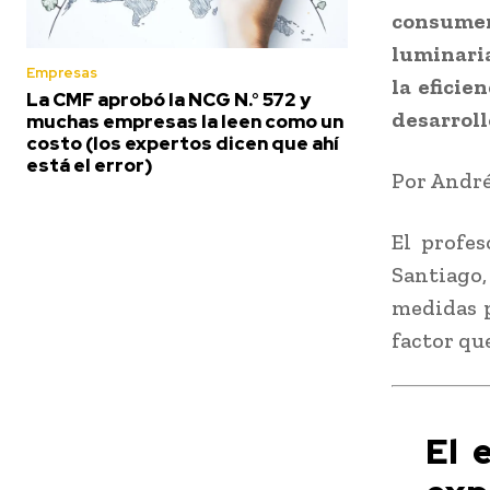
consume
luminari
Empresas
la eficie
La CMF aprobó la NCG N.° 572 y
desarroll
muchas empresas la leen como un
costo (los expertos dicen que ahí
está el error)
Por André
El profes
Santiago
medidas p
factor que
El 