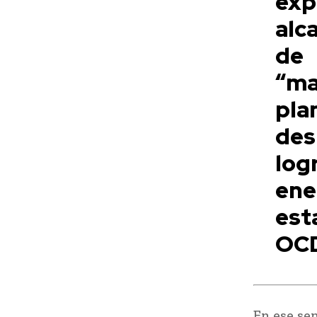
exp
alc
d
“m
pl
des
log
ene
est
OCD
En ese sen