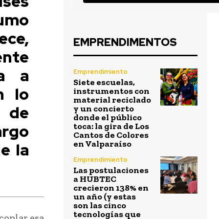
íses
sumo
e,
EMPRENDIMENTOS
nte
a a
Emprendimiento
Siete escuelas,
n lo
instrumentos con
material reciclado
o de
y un concierto
donde el público
argo
toca: la gira de Los
Cantos de Colores
en Valparaíso
e la
Emprendimiento
Las postulaciones
a HUBTEC
crecieron 138% en
un año (y estas
son las cinco
tecnologías que
acoplar esa