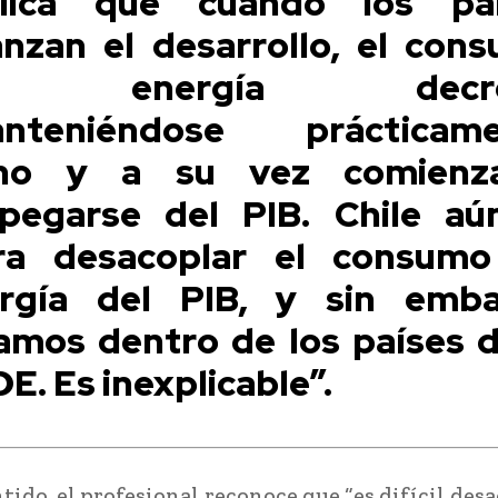
lica que cuando los pa
anzan el desarrollo, el con
e energía decrec
anteniéndose prácticame
ano y a su vez comienz
pegarse del PIB. Chile aú
ra desacoplar el consum
rgía del PIB, y sin emb
amos dentro de los países d
E. Es inexplicable”.
tido, el profesional reconoce que “es difícil des