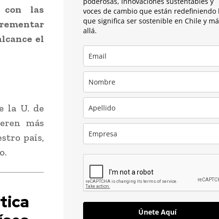
poderosas, innovaciones sustentables y
 con las
voces de cambio que están redefiniendo 
que significa ser sostenible en Chile y m
crementar
allá.
alcance el
e la U. de
ieren más
stro país,
o.
tica
Únete Aquí