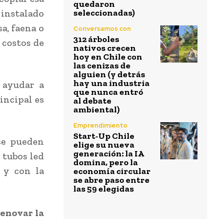
quedaron
 instalado
seleccionadas)
a, faena o
Conversamos con
312 árboles
 costos de
nativos crecen
hoy en Chile con
las cenizas de
alguien (y detrás
hay una industria
 ayudar a
que nunca entró
incipal es
al debate
ambiental)
Emprendimiento
Start-Up Chile
 se pueden
elige su nueva
generación: la IA
 tubos led
domina, pero la
 y con la
economía circular
se abre paso entre
las 59 elegidas
renovar la