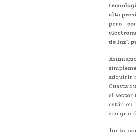
tecnologí
alta pres
pero co
electrom
de luz”, 
Asimismo
simpleme
adquirir 
Cuesta qu
el sector
están en 
son grand
Junto con