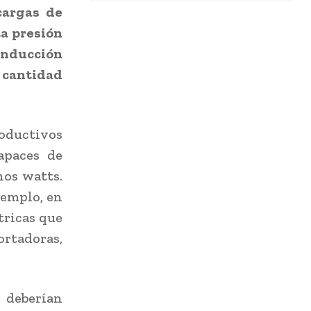
cargas de
ta presión
nducción
 cantidad
oductivos
apaces de
nos watts.
jemplo, en
tricas que
ortadoras,
s deberían