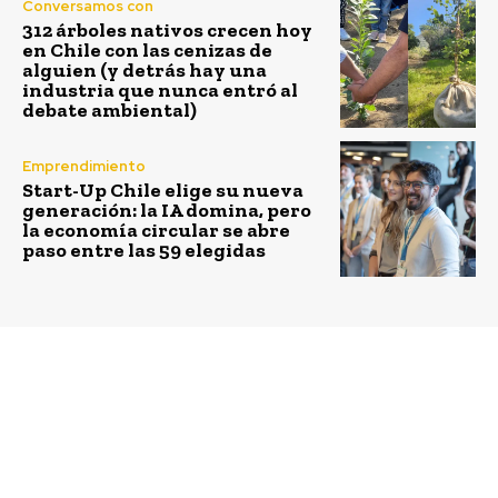
Conversamos con
312 árboles nativos crecen hoy
en Chile con las cenizas de
alguien (y detrás hay una
industria que nunca entró al
debate ambiental)
Emprendimiento
Start-Up Chile elige su nueva
generación: la IA domina, pero
la economía circular se abre
paso entre las 59 elegidas
Previous article
Next article
Sector Forestal
Hogar+ alista nuevo
fortalece sistema
ciclo de capacitaciones
educativo que prepara a
en sustentabilidad para
futuros trabajadores
trabajadores de la
construcción y sus