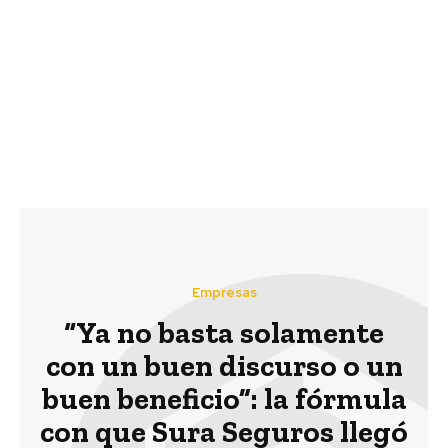
¿Qué tienen en común
IBM impulsa la
la Sopa de Caracol y el
investigación de la
Cambio Climático?. Por
tuberculosis
Omar Samayoa,
Especialista de Cambio
Climático
@BIDcambioclima