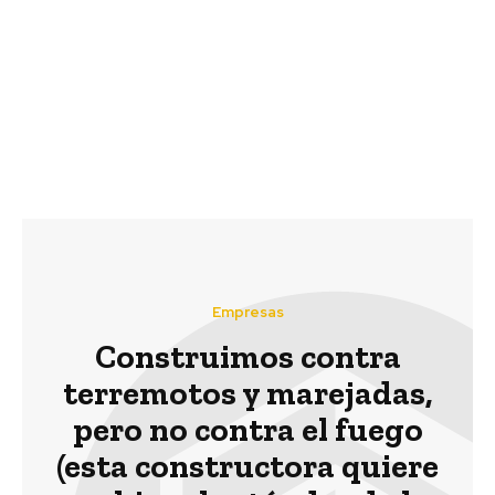
Previous article
Next article
#DiaDeLaTierra
@LeoDiCaprio llama a
Publimetro se suma al
la audacia para mitigar
Día de la Tierra con
el cambio climático
edición en blanco y
#ParisAgreement
negro