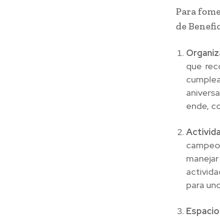
Para fome
de Benefi
Organiz
que rec
cumplea
anivers
ende, co
Activid
campeon
manejar
activid
para un
Espaci