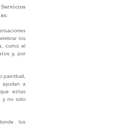
 Servicios
es:
ensaciones
lebrar los
a, como el
atos y, por
 paintball,
, ayudan a
 que estas
s y no sólo
donde los