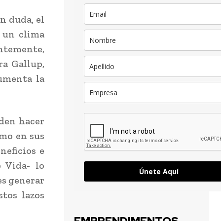
n duda, el
r un clima
entemente,
ra Gallup,
umenta la
eden hacer
smo en sus
neficios e
 Vida- lo
Únete Aquí
es generar
stos lazos