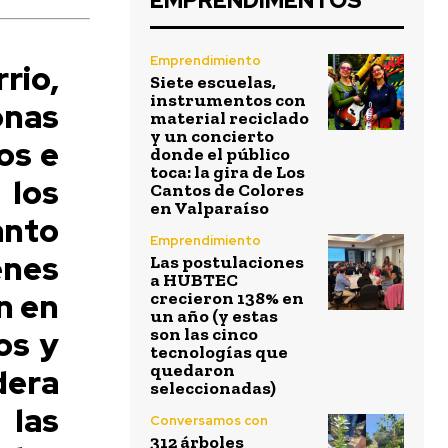
EMPRENDIMENTOS
Emprendimiento
rio,
Siete escuelas,
instrumentos con
onas
material reciclado
y un concierto
os e
donde el público
toca: la gira de Los
 los
Cantos de Colores
en Valparaíso
anto
Emprendimiento
enes
Las postulaciones
a HUBTEC
n en
crecieron 138% en
un año (y estas
os y
son las cinco
tecnologías que
quedaron
dera
seleccionadas)
las
Conversamos con
312 árboles