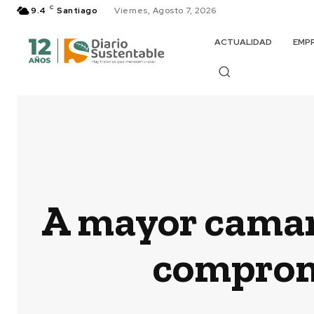
C
9.4
Santiago
Viernes, Agosto 7, 2026
ACTUALIDAD
EMP
A mayor camar
compromi