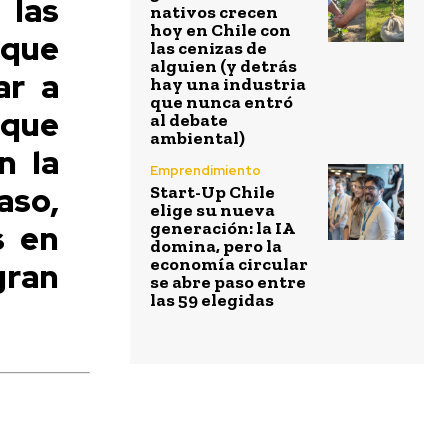
las
nativos crecen
hoy en Chile con
que
las cenizas de
alguien (y detrás
ar a
hay una industria
que nunca entró
 que
al debate
ambiental)
n la
Emprendimiento
aso,
Start-Up Chile
elige su nueva
s en
generación: la IA
domina, pero la
economía circular
gran
se abre paso entre
las 59 elegidas