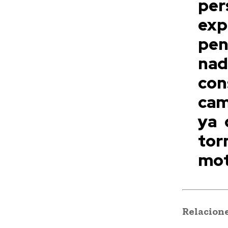
pe
ex
pen
nad
con
cam
ya 
tor
mot
Relacion