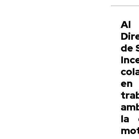
Al 
Dir
de 
Inc
col
en 
tra
amb
la 
mo