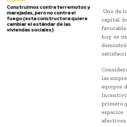
Empresas
Construimos contra terremotos y
Uno de lo
marejadas, pero no contra el
fuego (esta constructora quiere
capital h
cambiar el estándar de las
favorable
viviendas sociales)
hoy es un
demostró
satisfacc
Considera
las empre
equipos d
Incentiv
primero q
espacios 
afectivos.