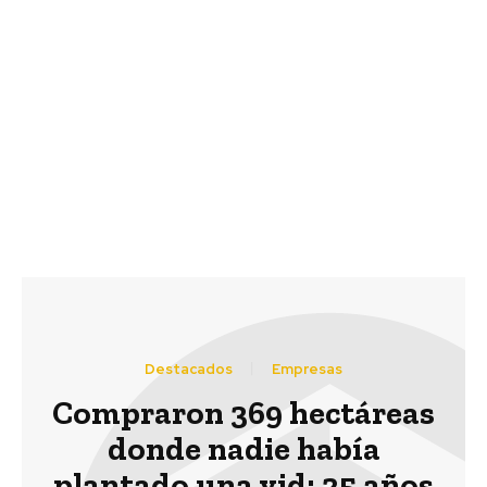
Previous article
Next article
“El APL en puertos
En seminario
genera ventajas
organizado por Pacific
competitivas y mejoras
Hydro: Investigadores
ambientales”, Juan
develan riquezas
Ladrón de Guevara,
naturales y sociales del
director CPL
Valle del Alto
Cachapoal