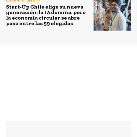
Emprendimiento
Start-Up Chile elige su nueva
generación: la IA domina, pero
la economía circular se abre
paso entre las 59 elegidas
Previous article
Next article
Sodexo recibe por
Niños de Los Andes y
primera vez el
Calle Larga reciben
reconocimiento “Sello
libro que incentiva el
Chile Inclusivo” del
cuidado del agua
Senadis