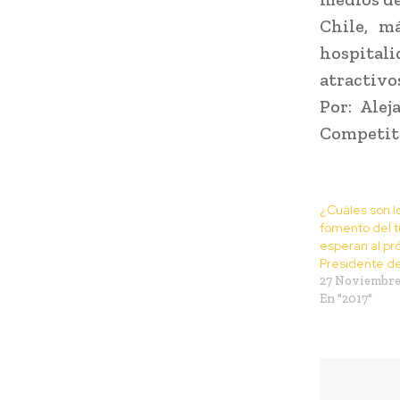
Chile, m
hospital
atractivo
Por: Ale
Competiti
¿Cuáles son lo
fomento del 
esperan al pr
Presidente de
27 Noviembre
En "2017"