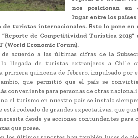
nos posicionan en e
lugar entre los paíse
 de turistas internacionales. Esto lo pone en
o “Reporte de Competitividad Turística 2015” 
EF (World Economic Forum).
de acuerdo a las últimas cifras de la Subsec
 la llegada de turistas extranjeros a Chile c
a primera quincena de febrero, impulsado por e
cambio, que permitió que el país se convirti
ás conveniente para personas de otras nacionali
na el turismo en nuestro país se instala siemp
e está rodeado de grandes expectativas, que gust
necesita desde ya acciones contundentes para 
ezas que posee.
en los últimos reportes hay también luces de ale