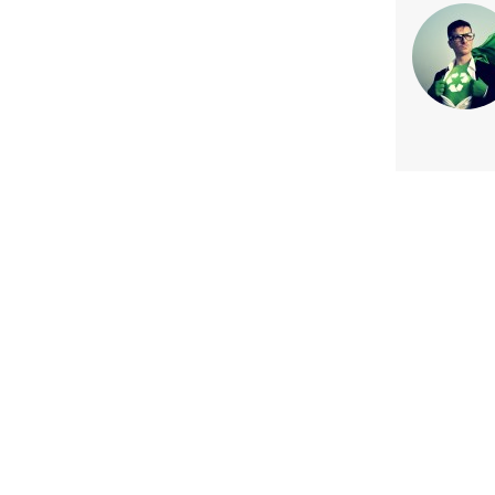
Previous article
Nuevo sistema de riego beneficia
de personas en Villa Al