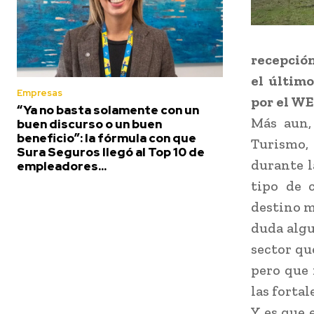
recepción
el últim
Empresas
por el W
“Ya no basta solamente con un
Más aun, 
buen discurso o un buen
beneficio”: la fórmula con que
Turismo,
Sura Seguros llegó al Top 10 de
durante l
empleadores...
tipo de 
destino m
duda algu
sector qu
pero que 
las fortal
Y es que 