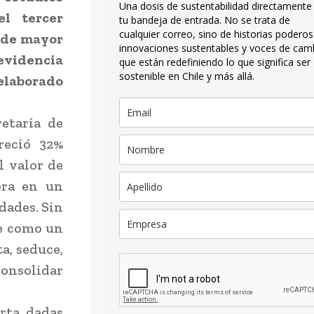
Una dosis de sustentabilidad directamente
l tercer
tu bandeja de entrada. No se trata de
cualquier correo, sino de historias poderos
s de mayor
innovaciones sustentables y voces de cam
 evidencia
que están redefiniendo lo que significa ser
sostenible en Chile y más allá.
elaborado
retaría de
reció 32%
l valor de
era en un
dades. Sin
re como un
a, seduce,
consolidar
rta, dadas