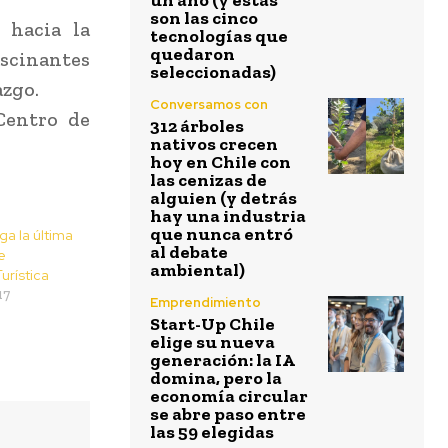
un año (y estas
son las cinco
 hacia la
tecnologías que
quedaron
scinantes
seleccionadas)
azgo.
Conversamos con
Centro de
312 árboles
nativos crecen
hoy en Chile con
las cenizas de
alguien (y detrás
hay una industria
que nunca entró
ga la última
al debate
e
ambiental)
urística
17
Emprendimiento
Start-Up Chile
elige su nueva
generación: la IA
domina, pero la
economía circular
se abre paso entre
las 59 elegidas