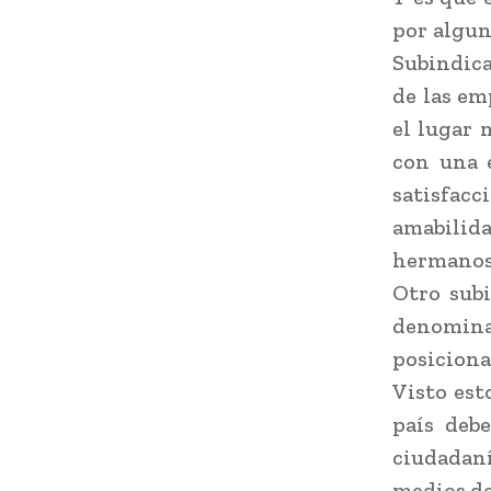
por algun
Subindica
de las em
el lugar 
con una 
satisfac
amabilid
hermanos 
Otro subi
denominad
posiciona 
Visto est
país debe
ciudadan
medios d