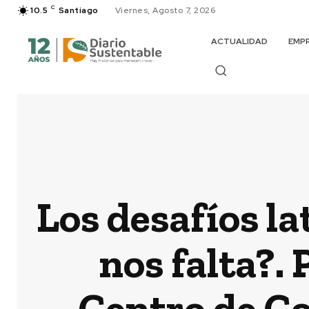
C
10.5
Santiago
Viernes, Agosto 7, 2026
ACTUALIDAD
EMP
Los desafíos la
nos falta?.
Centro de C