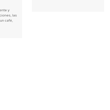
ente y
iones, las
un café,
Next article
s Digital expuso en Mobile World
Congress 2016