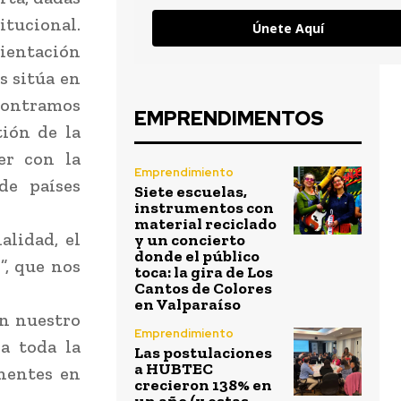
itucional.
Únete Aquí
rientación
s sitúa en
ncontramos
EMPRENDIMENTOS
ión de la
er con la
Emprendimiento
de países
Siete escuelas,
instrumentos con
material reciclado
alidad, el
y un concierto
donde el público
”, que nos
toca: la gira de Los
Cantos de Colores
en Valparaíso
en nuestro
Emprendimiento
 a toda la
Las postulaciones
a HUBTEC
nentes en
crecieron 138% en