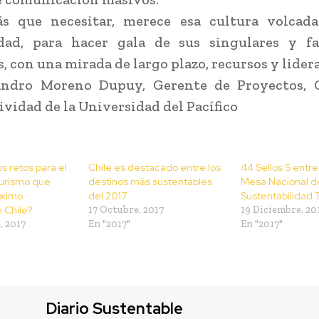
ás que necesitar, merece esa cultura volcada
idad, para hacer gala de sus singulares y fa
s, con una mirada de largo plazo, recursos y lider
jandro Moreno Dupuy, Gerente de Proyectos, 
vidad de la Universidad del Pacífico
s retos para el
Chile es destacado entre los
44 Sellos S entre
turismo que
destinos más sustentables
Mesa Nacional d
óximo
del 2017
Sustentabilidad T
 Chile?
17 Octubre, 2017
19 Diciembre, 20
, 2017
En "2017"
En "2017"
Diario Sustentable