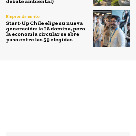
debate ambiental)
Emprendimiento
Start-Up Chile elige su nueva
generación: la IA domina, pero
la economía circular se abre
paso entre las 59 elegidas
Previous article
Next article
5 iniciativas de
Confirman nueva
ciudadanía responsable
obtención de Sello Pro
para detener el cambio
Pyme para Empresa
climático
Portuaria Valparaíso