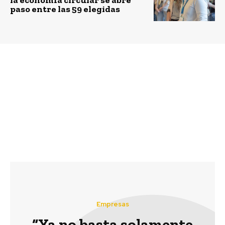
paso entre las 59 elegidas
Previous article
Next article
Se dio inicio al
Santiago es la tercera
Concurso de Diseño
ciudad con mejor
@Masisa_Chile para
calidad de vida en
Estudiantes
América Latina