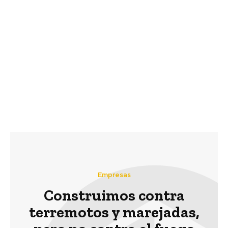
Previous article
Next article
200 mil pesos al año
Las inversiones
esperan ahorrar
socialmente
conductores fiscales
responsables que
que participaron de
utilizan la mediación,
capacitación de
mejoran su rentabilidad
Conducción Eficiente