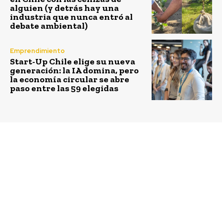
alguien (y detrás hay una
industria que nunca entró al
debate ambiental)
Emprendimiento
Start-Up Chile elige su nueva
generación: la IA domina, pero
la economía circular se abre
paso entre las 59 elegidas
Previous article
Next article
Capacitan a
Recauchaje de
recicladores de
neumáticos se
Santiago para apoyar su
incrementará en un 50%
formalización como
tras APL
gestores de residuos