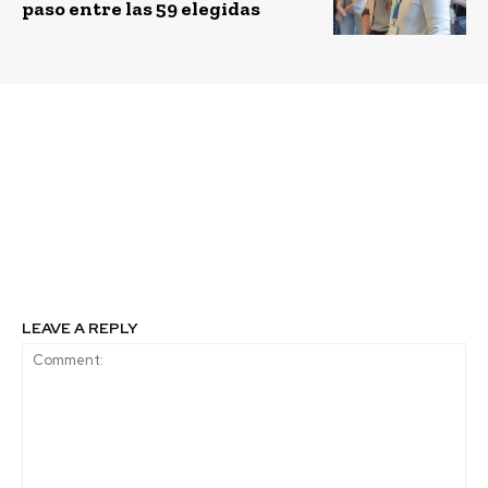
paso entre las 59 elegidas
Previous article
Next article
Asiva organiza IV
Modelo de las 10 C`s en
Seminario de
las relaciones
Responsabilidad Social
sostenibles en la
en la PUCV
minería. Por Marco
Bálcazar, Gerente RSE
Marcobre, México
LEAVE A REPLY