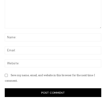
Comment:
Na
Ema
Web
Save my name, email, and website in this browser for the next time I
comment.