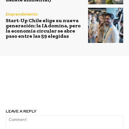
Emprendimiento
Start-Up Chile elige su nueva
generación: la IA domina, pero
la economía circular se abre
paso entre las 59 elegidas
Previous article
Next article
Consejo RS fortalece
Compartir el auto, una
Plan de Acción 2015-
tendencia que podría
2018 incorporando
cambiar el rumbo de la
pilar medioambiental
congestión
LEAVE A REPLY