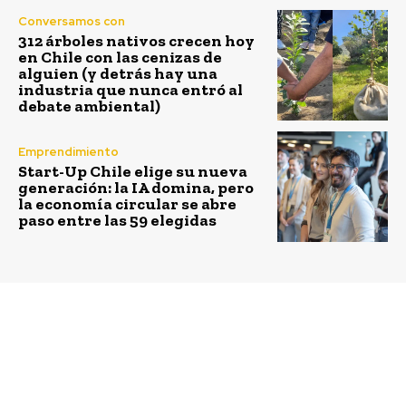
Conversamos con
312 árboles nativos crecen hoy
en Chile con las cenizas de
alguien (y detrás hay una
industria que nunca entró al
debate ambiental)
Emprendimiento
Start-Up Chile elige su nueva
generación: la IA domina, pero
la economía circular se abre
paso entre las 59 elegidas
Previous article
Next article
Facilities Management
Kimberly-Clark
(FM), un eje estratégico
promueve el hábito de
que mejora la calidad
la lectura con
de vida laboral y la
“Sumando Valores”