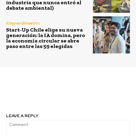
industria que nunca entró al
debate ambiental)
Emprendimiento
Start-Up Chile elige su nueva
generación: la IA domina, pero
la economía circular se abre
paso entre las 59 elegidas
Previous article
Next article
Ñuñoa se une a
El decálogo de un buen
Bikesantiago.
reciclador de plástico
LEAVE A REPLY