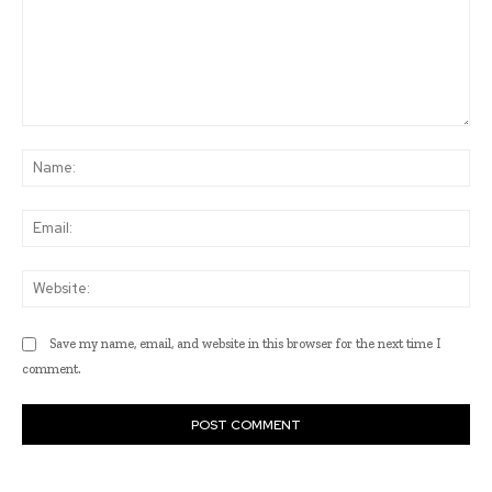
Comment:
Na
Ema
Web
Save my name, email, and website in this browser for the next time I
comment.