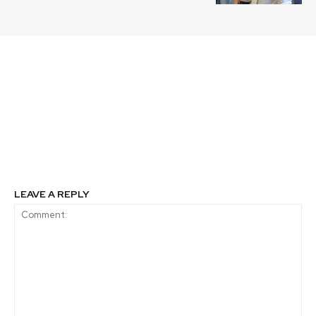
Previous article
Next article
Implementan programa
Expedición Race For
sobre minería
Water Odyssey arribó
responsable para
al Puerto de Valparaíso
minimizar los impactos
con mensaje de
ambientales
protección al medio
Ambiente
LEAVE A REPLY