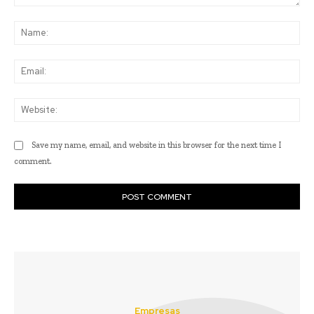
Comment:
Na
Ema
Web
Save my name, email, and website in this browser for the next time I
comment.