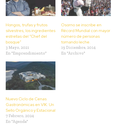
Hongos, trufas y frutos
Osorno se inscribe en
silvestres, los ingredientes
Récord Mundial con mayor
estrellas del “Chef del
número de personas
bosque”
tomando leche.
3 Mayo, 2021
19 Diciembre, 2014
En "Emprendimiento"
En "Archivo"
Nuevo Ciclo de Cenas
Gastronómicas en VIK: Un
Sello Orgánico y Estacional
7 Febrero, 2024
En "Agenda"